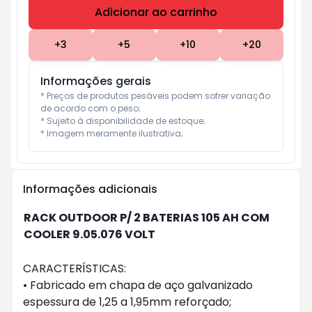
Adicionar ao carrinho
Subtotal:
R$ 0
+
3
+
5
+
10
+
20
Informações gerais
* Preços de produtos pesáveis podem sofrer variação 
de acordo com o peso;

* Sujeito à disponibilidade de estoque;

* Imagem meramente ilustrativa;
Informações adicionais
RACK OUTDOOR P/ 2 BATERIAS 105 AH COM
COOLER 9.05.076 VOLT
CARACTERÍSTICAS:
• Fabricado em chapa de aço galvanizado
espessura de 1,25 a 1,95mm reforçado;