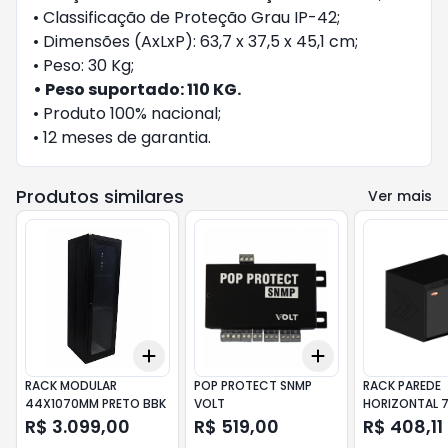
• Classificação de Proteção Grau IP-42;
• Dimensões (AxLxP): 63,7 x 37,5 x 45,1 cm;
• Peso: 30 Kg;
• Peso suportado: 110 KG.
• Produto 100% nacional;
• 12 meses de garantia.
Produtos similares
Ver mais
Add
Add
+
3
+
5
+
10
+
3
+
5
+
10
RACK MODULAR
POP PROTECT SNMP
RACK PAREDE
44X1070MM PRETO BBK
VOLT
HORIZONTAL 
390X370 A225
R$ 3.099,00
R$ 519,00
R$ 408,11