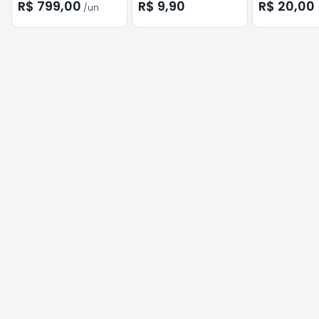
FIBRA OPTICA 1080P
FEMEA/0.72.5MM
003-0142 5+
R$ 799,00
R$ 9,90
R$ 20,00
/
un
KVM OTECH
MACHO003-8700HC
CHIPSCE