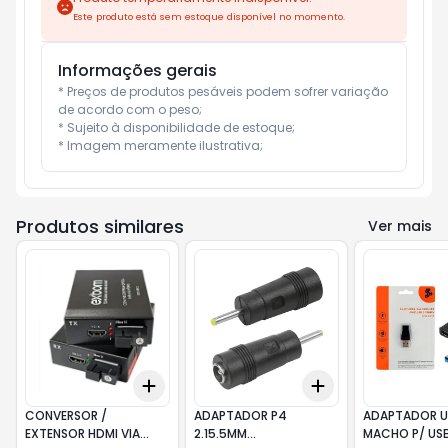
Este produto está sem estoque disponível no momento.
Informações gerais
* Preços de produtos pesáveis podem sofrer variação 
de acordo com o peso;

* Sujeito à disponibilidade de estoque;

* Imagem meramente ilustrativa;
Produtos similares
Ver mais
Add
Add
+
3
+
5
+
10
+
3
+
5
+
10
CONVERSOR /
ADAPTADOR P4
ADAPTADOR U
EXTENSOR HDMI VIA
2.15.5MM
MACHO P/ US