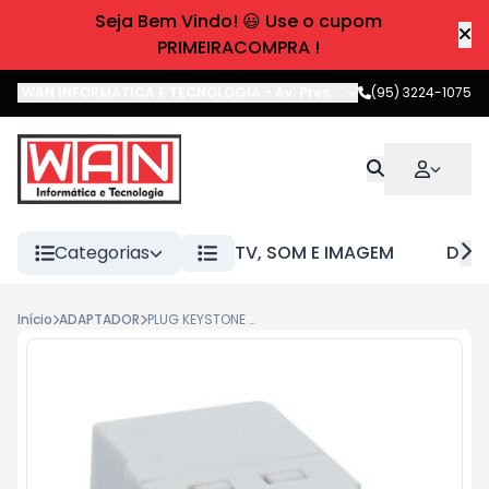
Seja Bem Vindo! 😃 Use o cupom
PRIMEIRACOMPRA !
WAN INFORMATICA E TECNOLOGIA
-
Av. Pres. Castelo Branco
(95) 3224-1075
,
Boa 
Categorias
TV, SOM E IMAGEM
DIVE
Início
ADAPTADOR
PLUG KEYSTONE HDMI - BRANCO-062-9668 PIX