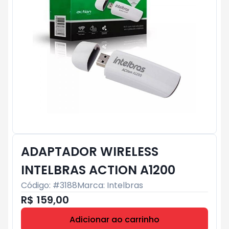
ADAPTADOR WIRELESS
INTELBRAS ACTION A1200
Código: #
3188
Marca:
Intelbras
R$ 159,00
Adicionar ao carrinho
Subtotal:
R$ 0