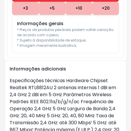
+
3
+
5
+
10
+
20
Informações gerais
* Preços de produtos pesáveis podem sofrer variação 
de acordo com o peso;

* Sujeito à disponibilidade de estoque;

* Imagem meramente ilustrativa;
Informações adicionais
Especificações técnicas Hardware Chipset
Realtek RTL8812AU 2 antenas internas 1 dBi em
2,4 GHz 2 dBi em 5 GHz Parâmetros Wireless
Padrões IEEE 802.11a/b/g/n/ac Frequência de
Operação 2,4 GHz 5 GHz Largura de Banda 2,4
GHz: 20, 40 MHz 5 GHz: 20, 40, 80 MHz Taxa de
Transmissão 2,4 GHz: até 300 Mbps¹ 5 GHz: até
867 Mbps¹ Potência máxima (E.I.R.P.) 2,4 GHz: 20