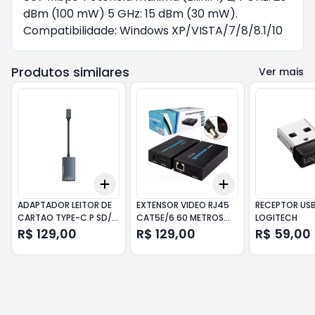
dBm (100 mW) 5 GHz: 15 dBm (30 mW).
Compatibilidade: Windows XP/VISTA/7/8/8.1/10
Produtos similares
Ver mais
Add
Add
+
3
+
5
+
10
+
3
+
5
+
10
ADAPTADOR LEITOR DE
EXTENSOR VIDEO RJ45
RECEPTOR USB
CARTAO TYPE-C P SD/
CAT5E/6 60 METROS
LOGITECH
MICRO SD JC-LT-TY F3
HDMI 1080P EXBOM
R$ 129,00
R$ 129,00
R$ 59,00