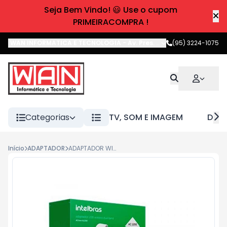
Seja Bem Vindo! 😃 Use o cupom
PRIMEIRACOMPRA !
WAN INFORMATICA E TECNOLOGIA
-
Av. Pres. Castelo Branco
(95) 3224-1075
,
Boa 
Categorias
TV, SOM E IMAGEM
DIVE
Início
ADAPTADOR
ADAPTADOR WIRELESS INTELBRAS ACTION A1200