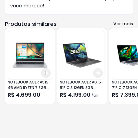
você merece!
Produtos similares
Ver mais
Add
Add
+
3
+
5
+
10
+
3
+
5
+
10
NOTEBOOK ACER A515-
NOTEBOOK ACER AG15-
NOTEBOOK AC
45 AMD RYZEN 7 8GB
51P CI3 12GEN 8GB
71P CI7 13GEN
512GB SSD 15.6" LNX
256GB SSD 15.6" LNX
512GB SSD 15.
R$ 4.699,00
R$ 4.199,00
R$ 7.399,
/
un