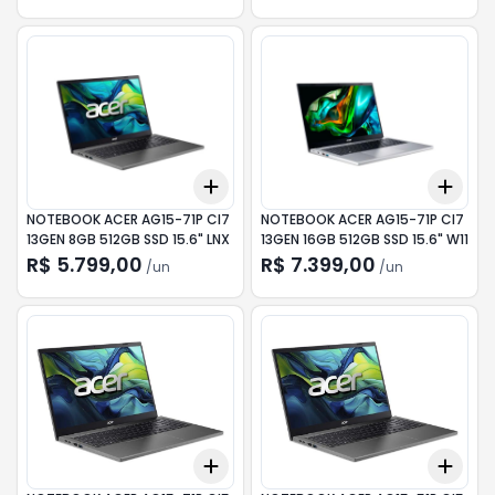
Add
Add
+
3
+
5
+
10
+
3
NOTEBOOK ACER AG15-71P CI7
NOTEBOOK ACER AG15-71P CI7
13GEN 8GB 512GB SSD 15.6" LNX
13GEN 16GB 512GB SSD 15.6" W11
R$ 5.799,00
R$ 7.399,00
/
un
/
un
Add
Add
+
3
+
5
+
10
+
3