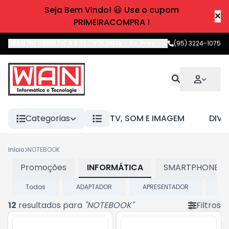
Seja Bem Vindo! 😃 Use o cupom
PRIMEIRACOMPRA !
WAN INFORMATICA E TECNOLOGIA
-
Av. Pres. Castelo Branco
(95) 3224-1075
,
Boa 
Categorias
TV, SOM E IMAGEM
DIVE
Início
NOTEBOOK
Promoções
INFORMÁTICA
SMARTPHONES E
Todos
ADAPTADOR
APRESENTADOR
BA
12
resultados para
"
NOTEBOOK
"
Filtros