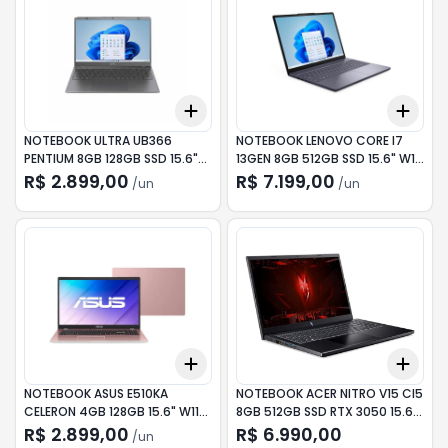
Add
Add
+
3
+
5
+
10
+
3
NOTEBOOK ULTRA UB366
NOTEBOOK LENOVO CORE I7
PENTIUM 8GB 128GB SSD 15.6"
13GEN 8GB 512GB SSD 15.6" W11
W11 CINZA
CINZA
R$ 2.899,00
R$ 7.199,00
/
un
/
un
Add
Add
+
3
+
5
+
10
+
3
NOTEBOOK ASUS E510KA
NOTEBOOK ACER NITRO V15 CI5
CELERON 4GB 128GB 15.6" W11
8GB 512GB SSD RTX 3050 15.6"
ROSE
LNX
R$ 2.899,00
R$ 6.990,00
/
un