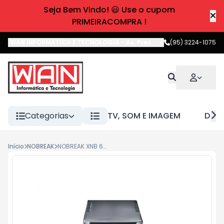
Seja Bem Vindo! 😃 Use o cupom
PRIMEIRACOMPRA !
WAN INFORMATICA E TECNOLOGIA
-
Av. Pres. Castelo Branco
(95) 3224-1075
,
Boa 
Categorias
TV, SOM E IMAGEM
DIVE
Início
NOBREAK
NOBREAK XNB 600VA-120V INTELBRAS