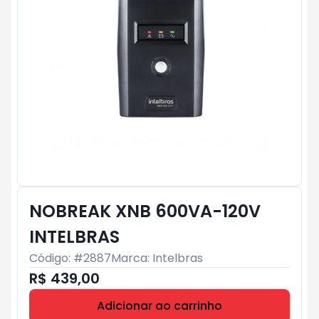
NOBREAK XNB 600VA-120V
INTELBRAS
Código: #
2887
Marca:
Intelbras
R$ 439,00
Adicionar ao carrinho
Subtotal:
R$ 0