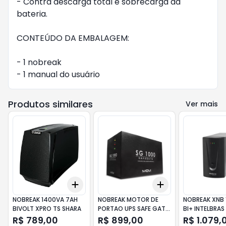
- Contra descarga total e sobrecarga da 
bateria.

CONTEÚDO DA EMBALAGEM:

- 1 nobreak

- 1 manual do usuário
Produtos similares
Ver mais
Add
Add
+
3
+
5
+
10
+
3
+
5
+
10
NOBREAK 1400VA 7AH
NOBREAK MOTOR DE
NOBREAK XNB
BIVOLT XPRO TS SHARA
PORTAO UPS SAFE GATE
BI+ INTELBRAS
SG1000 - PRJ1354 MCM
R$ 789,00
R$ 899,00
R$ 1.079,