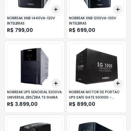
Add
Add
+
3
+
5
+
10
+
3
NOBREAK XNB 1440VA-120V
NOBREAK XNB 1200VA-120V
INTELBRAS
INTELBRAS
R$ 799,00
R$ 699,00
Add
Add
+
3
+
5
+
10
+
3
NOBREAK UPS SENOIDAL 3200VA
NOBREAK MOTOR DE PORTAO
UNIVERSAL 2BS/2BA TS SHARA
UPS SAFE GATE SG1000 -
PRJ1354 MCM
R$ 3.899,00
R$ 899,00