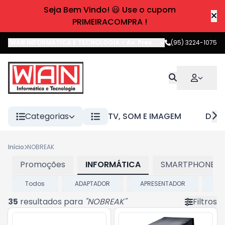
Seja Bem Vindo! 😃 Use o cupom
PRIMEIRACOMPRA !
WAN INFORMATICA E TECNOLOGIA
-
Av. Pres. Castelo Branco
(95) 3224-1075
,
Boa 
Categorias
TV, SOM E IMAGEM
DIVE
Início
NOBREAK
Promoções
INFORMÁTICA
SMARTPHONES E
Todos
ADAPTADOR
APRESENTADOR
BA
35
resultados para
"
NOBREAK
"
Filtros