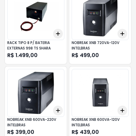
Add
Add
+
3
+
5
+
10
+
3
RACK TIPO 8 P/ BATERIA
NOBREAK XNB 720VA-120V
EXTERNAS 998 TS SHARA
INTELBRAS
R$ 1.499,00
R$ 499,00
Add
Add
+
3
+
5
+
10
+
3
NOBREAK XNB 600VA-220V
NOBREAK XNB 600VA-120V
INTELBRAS
INTELBRAS
R$ 399,00
R$ 439,00