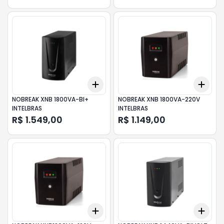
Add
Add
+
3
+
5
+
10
+
3
NOBREAK XNB 1800VA-BI+
NOBREAK XNB 1800VA-220V
INTELBRAS
INTELBRAS
R$ 1.549,00
R$ 1.149,00
Add
Add
+
3
+
5
+
10
+
3