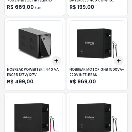
700VA-BIVOLT INTELBRAS
BATERIA SS 400 CX-8116
CITROX PPA
R$ 669,00
R$ 199,00
/
un
Add
Add
+
3
+
5
+
10
+
3
NOBREAK POWERTEK 1.440 VA
NOBREAK MOTOR GNB 1500VA-
EN035 127V/127V
220V INTELBRAS
R$ 499,00
R$ 969,00