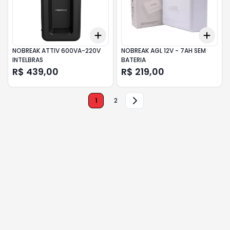
Add
Add
+
3
+
5
+
10
+
3
NOBREAK ATTIV 600VA-220V
NOBREAK AGL 12V - 7AH SEM
INTELBRAS
BATERIA
R$ 439,00
R$ 219,00
1
2