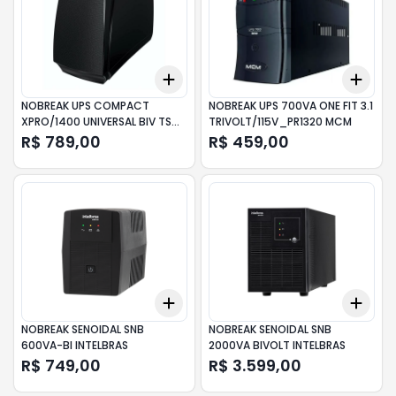
Add
Add
+
3
+
5
+
10
+
3
NOBREAK UPS COMPACT
NOBREAK UPS 700VA ONE FIT 3.1
XPRO/1400 UNIVERSAL BIV TS
TRIVOLT/115V_PR1320 MCM
SHARA
R$ 789,00
R$ 459,00
Add
Add
+
3
+
5
+
10
+
3
NOBREAK SENOIDAL SNB
NOBREAK SENOIDAL SNB
600VA-BI INTELBRAS
2000VA BIVOLT INTELBRAS
R$ 749,00
R$ 3.599,00