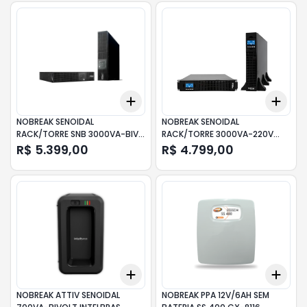
Add
Add
+
3
+
5
+
10
+
3
NOBREAK SENOIDAL
NOBREAK SENOIDAL
RACK/TORRE SNB 3000VA-BIV
RACK/TORRE 3000VA-220V
INTELBRAS
INTELBRAS
R$ 5.399,00
R$ 4.799,00
Add
Add
+
3
+
5
+
10
+
3
NOBREAK ATTIV SENOIDAL
NOBREAK PPA 12V/6AH SEM