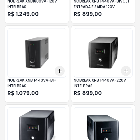
NOBREAK XNB1800VA-120V
NOBREAK XNB 1440VA-BIVOLT
INTELBRAS
ENTRADA E SAIDA 120V
INTELBRAS
R$ 1.249,00
R$ 899,00
Add
Add
+
3
+
5
+
10
+
3
NOBREAK XNB 1440VA-BI+
NOBREAK XNB 1440VA-220V
INTELBRAS
INTELBRAS
R$ 1.079,00
R$ 899,00