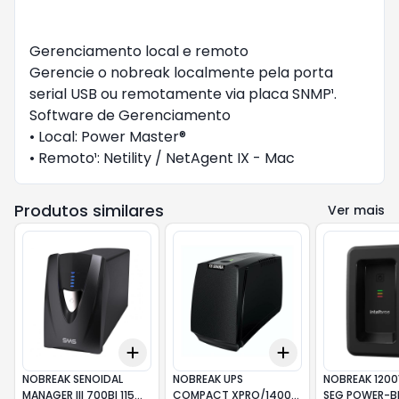
Gerenciamento local e remoto
Gerencie o nobreak localmente pela porta
serial USB ou remotamente via placa SNMP¹.
Software de Gerenciamento
• Local: Power Master®
• Remoto¹: Netility / NetAgent IX - Mac
Produtos similares
Ver mais
Add
Add
+
3
+
5
+
10
+
3
+
5
+
10
NOBREAK SENOIDAL
NOBREAK UPS
NOBREAK 1200VA A
MANAGER III 700BI 115
COMPACT XPRO/1400
SEG POWER-B