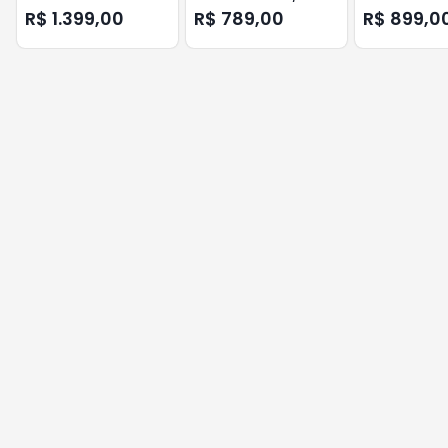
NG SMS
UNIVERSAL BIV TS SHARA
INTELBRAS
R$ 1.399,00
R$ 789,00
R$ 899,0