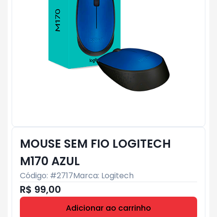
MOUSE SEM FIO LOGITECH
M170 AZUL
Código: #
2717
Marca:
Logitech
R$ 99,00
Adicionar ao carrinho
Subtotal:
R$ 0