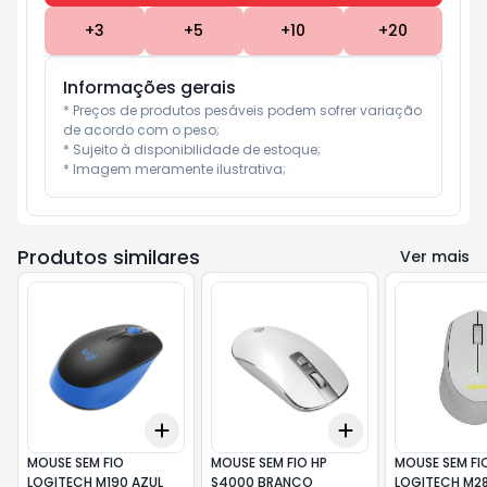
+
3
+
5
+
10
+
20
Informações gerais
* Preços de produtos pesáveis podem sofrer variação 
de acordo com o peso;

* Sujeito à disponibilidade de estoque;

* Imagem meramente ilustrativa;
Produtos similares
Ver mais
Add
Add
+
3
+
5
+
10
+
3
+
5
+
10
MOUSE SEM FIO
MOUSE SEM FIO HP
MOUSE SEM FI
LOGITECH M190 AZUL
S4000 BRANCO
LOGITECH M28