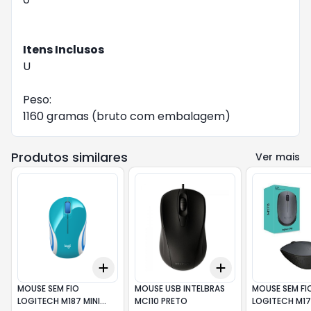
Itens Inclusos
U
Peso:
1160 gramas (bruto com embalagem)
Produtos similares
Ver mais
Add
Add
+
3
+
5
+
10
+
3
+
5
+
10
MOUSE SEM FIO
MOUSE USB INTELBRAS
MOUSE SEM FI
LOGITECH M187 MINI
MCI10 PRETO
LOGITECH M17