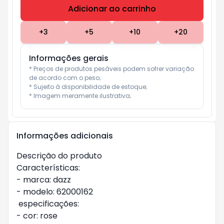
Adicionar ao carrinho
Subtotal:
R$ 0
+
3
+
5
+
10
+
20
Informações gerais
* Preços de produtos pesáveis podem sofrer variação 
de acordo com o peso;

* Sujeito à disponibilidade de estoque;

* Imagem meramente ilustrativa;
Informações adicionais
Descrição do produto
Características:
- marca: dazz
- modelo: 62000162
especificações:
- cor: rose