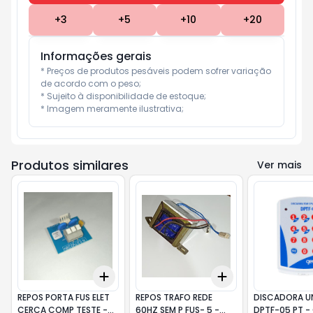
+
3
+
5
+
10
+
20
Informações gerais
* Preços de produtos pesáveis podem sofrer variação 
de acordo com o peso;

* Sujeito à disponibilidade de estoque;

* Imagem meramente ilustrativa;
Produtos similares
Ver mais
Add
Add
+
3
+
5
+
10
+
3
+
5
+
10
REPOS PORTA FUS ELET
REPOS TRAFO REDE
DISCADORA UN
CERCA COMP TESTE -
60HZ SEM P FUS- 5 -
DPTF-05 PT -