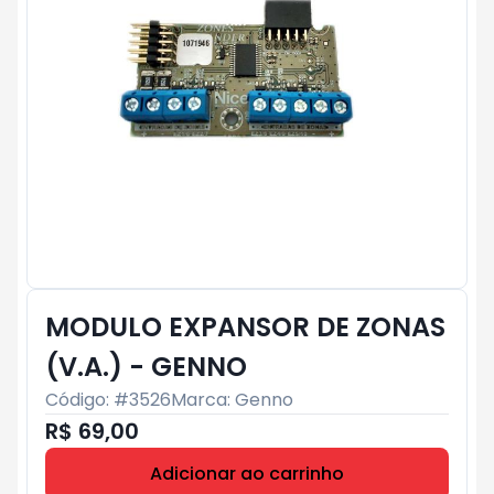
MODULO EXPANSOR DE ZONAS
(V.A.) - GENNO
Código: #
3526
Marca:
Genno
R$ 69,00
Adicionar ao carrinho
Subtotal:
R$ 0