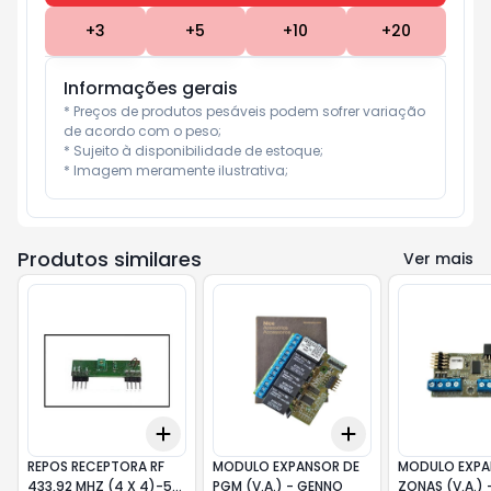
+
3
+
5
+
10
+
20
Informações gerais
* Preços de produtos pesáveis podem sofrer variação 
de acordo com o peso;

* Sujeito à disponibilidade de estoque;

* Imagem meramente ilustrativa;
Produtos similares
Ver mais
Add
Add
+
3
+
5
+
10
+
3
+
5
+
10
REPOS RECEPTORA RF
MODULO EXPANSOR DE
MODULO EXPA
433,92 MHZ (4 X 4)-5
PGM (V.A.) - GENNO
ZONAS (V.A.)