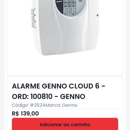
ALARME GENNO CLOUD 6 -
ORD: 100810 - GENNO
Código: #
3524
Marca:
Genno
R$ 139,00
Adicionar ao carrinho
Subtotal:
R$ 0