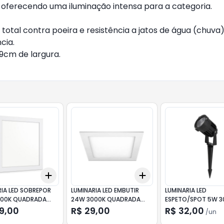
oferecendo uma iluminação intensa para a categoria.
 total contra poeira e resistência a jatos de água (chuva)
cia.
9cm de largura.
Add
Add
10
+
3
+
5
+
10
+
3
+
5
+
10
RIA LED SOBREPOR
LUMINARIA LED EMBUTIR
LUMINARIA LED
00K QUADRADA
24W 3000K QUADRADA
ESPETO/SPOT 5W 3
M ELGIN
ELGIN
BIVOLT PRETA GER
39,00
R$ 29,00
R$ 32,00
/
un