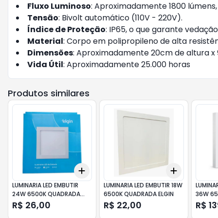
Fluxo Luminoso
: Aproximadamente 1800 lúmens, 
Tensão
: Bivolt automático (110V - 220V).
Índice de Proteção
: IP65, o que garante vedação
Material
: Corpo em polipropileno de alta resistên
Dimensões
: Aproximadamente 20cm de altura x 
Vida Útil
: Aproximadamente 25.000 horas
Produtos similares
Add
Add
+
3
+
5
+
10
+
3
+
5
+
LUMINARIA LED EMBUTIR
LUMINARIA LED EMBUTIR 18W
LUMINA
24W 6500K QUADRADA
6500K QUADRADA ELGIN
36W 65
ELGIN
60X60C
R$ 26,00
R$ 22,00
R$ 1