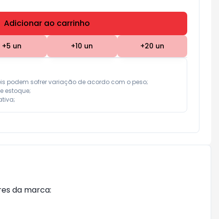
Adicionar ao carrinho
Subtotal:
R$ 0,00
+
5
un
+
10
un
+
20
un
eis podem sofrer variação de acordo com o peso;

e estoque;

tiva;
res da marca: