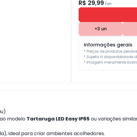
R$ 29,99
/
un
+
3
un
Informações gerais
* Preços de produtos pesáv
* Sujeito à disponibilidade d
* Imagem meramente ilustra
au)
e ao modelo
Tartaruga LED Easy IP65
ou variações simila
a), ideal para criar ambientes acolhedores.