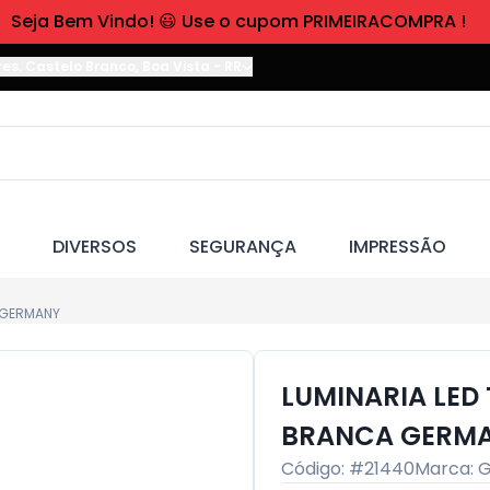
Seja Bem Vindo! 😃 Use o cupom PRIMEIRACOMPRA !
res. Castelo Branco
,
Boa Vista
-
RR
DIVERSOS
SEGURANÇA
IMPRESSÃO
 GERMANY
LUMINARIA LED
BRANCA GERM
Código: #
21440
Marca:
G