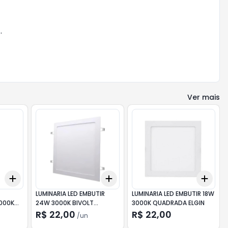
.
Ver mais
Add
Add
Add
+
3
+
5
+
10
+
3
+
5
+
10
+
3
LUMINARIA LED EMBUTIR
LUMINARIA LED EMBUTIR 18W
000K
24W 3000K BIVOLT
3000K QUADRADA ELGIN
MANY
QUADRADA GERMANY
R$ 22,00
R$ 22,00
/
un