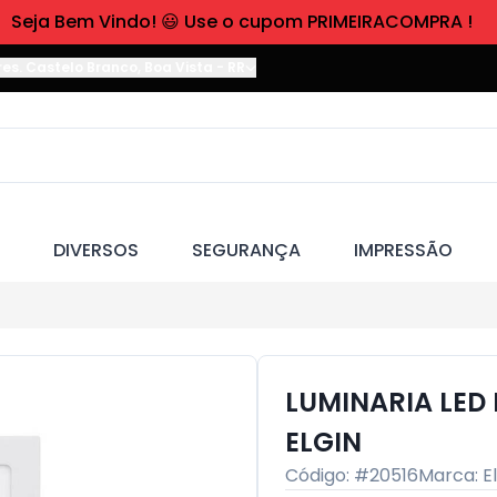
Seja Bem Vindo! 😃 Use o cupom PRIMEIRACOMPRA !
res. Castelo Branco
,
Boa Vista
-
RR
DIVERSOS
SEGURANÇA
IMPRESSÃO
LUMINARIA LED
ELGIN
Código: #
20516
Marca:
E