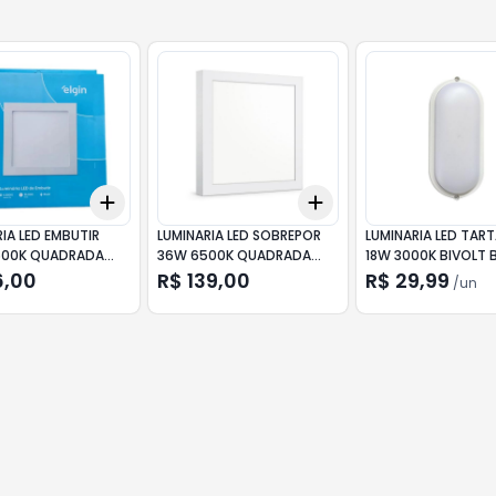
Add
Add
10
+
3
+
5
+
10
+
3
+
5
+
10
IA LED EMBUTIR
LUMINARIA LED SOBREPOR
LUMINARIA LED TAR
500K QUADRADA
36W 6500K QUADRADA
18W 3000K BIVOLT
60X60CM ELGIN
GERMANY
6,00
R$ 139,00
R$ 29,99
/
un