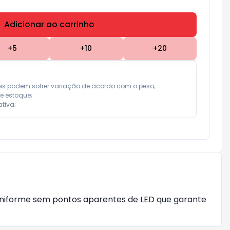
Adicionar ao carrinho
Subtotal:
R$ 0,00
+
5
+
10
+
20
eis podem sofrer variação de acordo com o peso;

e estoque;

tiva;
 uniforme sem pontos aparentes de LED que garante