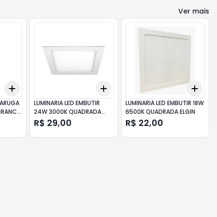
Ver mais
Add
Add
Add
+
3
+
5
+
10
+
3
+
5
+
10
+
3
TARUGA
LUMINARIA LED EMBUTIR
LUMINARIA LED EMBUTIR 18W
 BRANCA
24W 3000K QUADRADA
6500K QUADRADA ELGIN
ELGIN
R$ 29,00
R$ 22,00