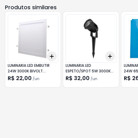
Produtos similares
Add
Add
+
3
+
5
+
10
+
3
+
5
+
LUMINARIA LED EMBUTIR
LUMINARIA LED
LUMINAR
24W 3000K BIVOLT
ESPETO/SPOT 5W 3000K
24W 6
QUADRADA GERMANY
BIVOLT PRETA GERMANY
ELGIN
R$ 22,00
R$ 32,00
R$ 2
/
un
/
un