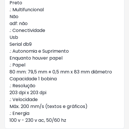
Preto

.: Multifuncional

Não

adf: não

.: Conectividade

Usb

Serial db9

.: Autonomia e Suprimento

Enquanto houver papel

.: Papel

80 mm: 79,5 mm ± 0,5 mm x 83 mm diâmetro

Capacidade 1 bobina

.: Resolução

203 dpi x 203 dpi

.: Velocidade

Máx. 200 mm/s (textos e gráficos)

.: Energia

100 v - 230 v ac, 50/60 hz