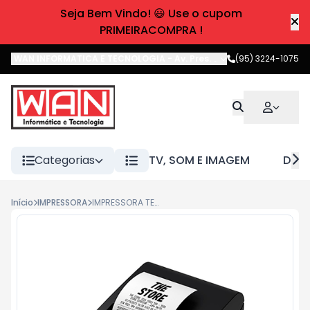
Seja Bem Vindo! 😃 Use o cupom
PRIMEIRACOMPRA !
WAN INFORMATICA E TECNOLOGIA
-
Av. Pres. Castelo Branco
(95) 3224-1075
,
Boa 
Categorias
TV, SOM E IMAGEM
DIVE
Início
IMPRESSORA
IMPRESSORA TERMICA EPSON TM-T20X USB/SERIAL C31CH2