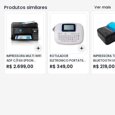
Produtos similares
Ver mais
Add
Add
+
3
+
5
+
10
+
3
+
5
+
10
IMPRESSORA MULTI WIFI
ROTULADOR
IMPRESSORA T
ADF C/FAX EPSON
ELETRONICO PORTATIL
BLUETOOTH U
ECOTANK L5590
BROTHER PTM95WT
MHT-P11 093-
R$ 2.699,00
R$ 349,00
R$ 219,00
BRANCO