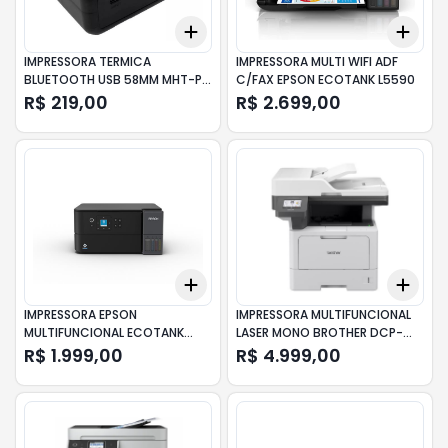
Add
Add
+
3
+
5
+
10
+
3
IMPRESSORA TERMICA
IMPRESSORA MULTI WIFI ADF
BLUETOOTH USB 58MM MHT-P11
C/FAX EPSON ECOTANK L5590
093-0032
R$ 219,00
R$ 2.699,00
Add
Add
+
3
+
5
+
10
+
3
IMPRESSORA EPSON
IMPRESSORA MULTIFUNCIONAL
MULTIFUNCIONAL ECOTANK
LASER MONO BROTHER DCP-
L4360
L5662DN
R$ 1.999,00
R$ 4.999,00