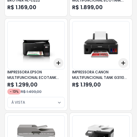
BROTHER HL-L1222
MULTIFUNCIONAL ECOTANK
L4260
R$ 1.169,00
R$ 1.899,00
Add
Add
+
3
+
5
+
10
+
3
IMPRESSORA EPSON
IMPRESSORA CANON
MULTIFUNCIONAL ECOTANK
MULTIFUNCIONAL TANK G3110
L3250
WIFI
R$ 1.299,00
R$ 1.199,00
R$ 1.499,00
-
13
%
À VISTA