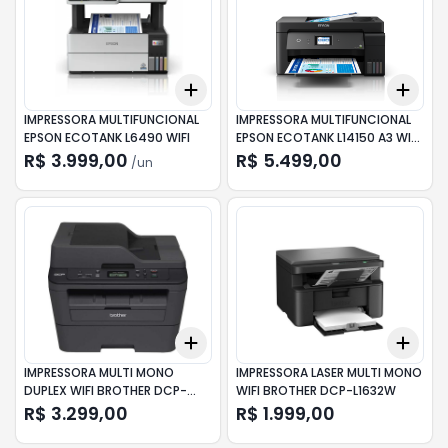
Add
Add
+
3
+
5
+
10
+
3
IMPRESSORA MULTIFUNCIONAL
IMPRESSORA MULTIFUNCIONAL
EPSON ECOTANK L6490 WIFI
EPSON ECOTANK L14150 A3 WI-
FI
R$ 3.999,00
R$ 5.499,00
/
un
Add
Add
+
3
+
5
+
10
+
3
IMPRESSORA MULTI MONO
IMPRESSORA LASER MULTI MONO
DUPLEX WIFI BROTHER DCP-
WIFI BROTHER DCP-L1632W
L2540DW
R$ 3.299,00
R$ 1.999,00