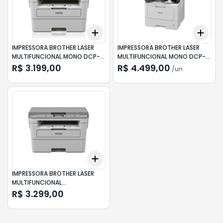
Add
Add
+
3
+
5
+
10
+
3
IMPRESSORA BROTHER LASER
IMPRESSORA BROTHER LASER
MULTIFUNCIONAL MONO DCP-
MULTIFUNCIONAL MONO DCP-
B7535DW
L5512DW
R$ 3.199,00
R$ 4.499,00
/
un
Add
+
3
+
5
+
10
IMPRESSORA BROTHER LASER
MULTIFUNCIONAL
DCPB7520DW
R$ 3.299,00