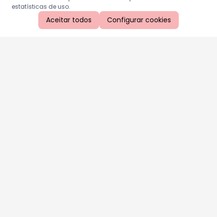
estatísticas de uso.
Aceitar todos
Configurar cookies
Aproveite as nossas promoções!
Cadastre seu e-mail e receba ofertas exclusivas.