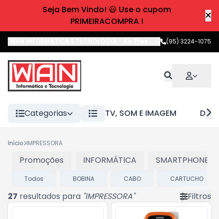
Seja Bem Vindo! 😃 Use o cupom
PRIMEIRACOMPRA !
WAN INFORMATICA E TECNOLOGIA
-
Av. Pres. Castelo Branco
(95) 3224-1075
,
Boa 
Categorias
TV, SOM E IMAGEM
DIVE
Início
IMPRESSORA
Promoções
INFORMÁTICA
SMARTPHONES E
Todos
BOBINA
CABO
CARTUCHO
27
resultados para
"
IMPRESSORA
"
Filtros