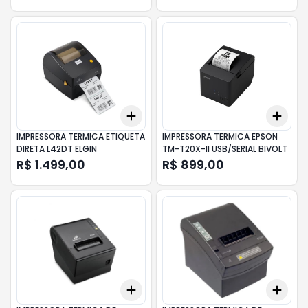
Add
Add
+
3
+
5
+
10
+
3
IMPRESSORA TERMICA ETIQUETA
IMPRESSORA TERMICA EPSON
DIRETA L42DT ELGIN
TM-T20X-II USB/SERIAL BIVOLT
R$ 1.499,00
R$ 899,00
Add
Add
+
3
+
5
+
10
+
3