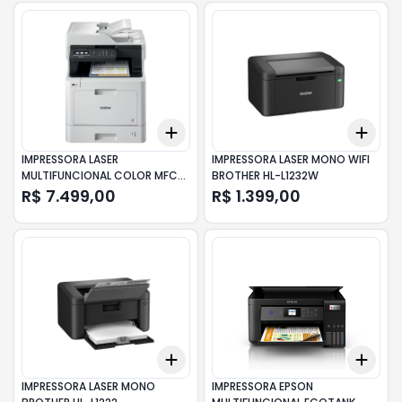
Add
Add
+
3
+
5
+
10
+
3
IMPRESSORA LASER
IMPRESSORA LASER MONO WIFI
MULTIFUNCIONAL COLOR MFC-
BROTHER HL-L1232W
L8610CDW BROTHER
R$ 7.499,00
R$ 1.399,00
Add
Add
+
3
+
5
+
10
+
3
IMPRESSORA LASER MONO
IMPRESSORA EPSON