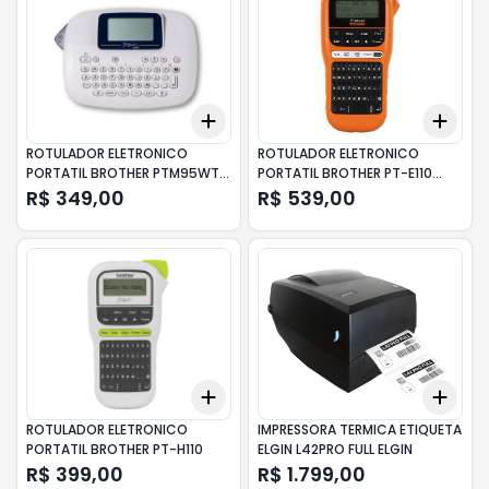
Add
Add
+
3
+
5
+
10
+
3
ROTULADOR ELETRONICO
ROTULADOR ELETRONICO
PORTATIL BROTHER PTM95WT
PORTATIL BROTHER PT-E110
BRANCO
LARANJA
R$ 349,00
R$ 539,00
Add
Add
+
3
+
5
+
10
+
3
ROTULADOR ELETRONICO
IMPRESSORA TERMICA ETIQUETA
PORTATIL BROTHER PT-H110
ELGIN L42PRO FULL ELGIN
R$ 399,00
R$ 1.799,00