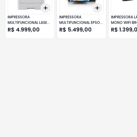
Add
Add
+
3
+
5
+
10
+
3
+
5
+
10
IMPRESSORA
IMPRESSORA
IMPRESSORA L
MULTIFUNCIONAL LASER
MULTIFUNCIONAL EPSON
MONO WIFI B
MONO BROTHER DCP-
ECOTANK L14150 A3 WI-
HL-L1232W
R$ 4.999,00
R$ 5.499,00
R$ 1.399,
L5662DN
FI