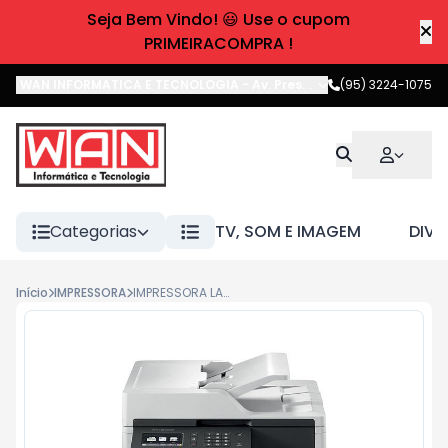
Seja Bem Vindo! 😃 Use o cupom
PRIMEIRACOMPRA !
WAN INFORMATICA E TECNOLOGIA
-
Av. Pres. Castelo Branco
(95) 3224-1075
,
Boa 
Categorias
TV, SOM E IMAGEM
DIVE
Início
IMPRESSORA
IMPRESSORA LASER MULTIFUNCIONAL COLOR MFC-L8610CDW BROTHER