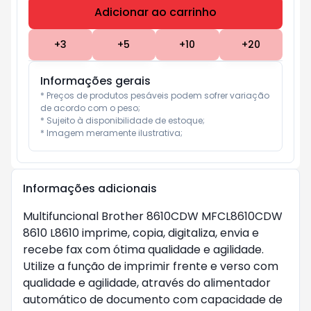
Adicionar ao carrinho
Subtotal:
R$ 0
+
3
+
5
+
10
+
20
Informações gerais
* Preços de produtos pesáveis podem sofrer variação 
de acordo com o peso;

* Sujeito à disponibilidade de estoque;

* Imagem meramente ilustrativa;
Informações adicionais
Multifuncional Brother 8610CDW MFCL8610CDW
8610 L8610 imprime, copia, digitaliza, envia e
recebe fax com ótima qualidade e agilidade.
Utilize a função de imprimir frente e verso com
qualidade e agilidade, através do alimentador
automático de documento com capacidade de