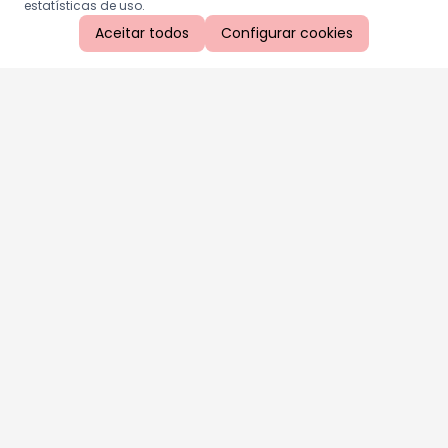
estatísticas de uso.
Aceitar todos
Configurar cookies
Aproveite as nossas promoções!
Cadastre seu e-mail e receba ofertas exclusivas.