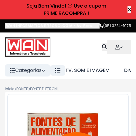
Seja Bem Vindo! 😃 Use o cupom
PRIMEIRACOMPRA !
WAN INFORMATICA E TECNOLOGIA
-
Av. Pres. Castelo Branco
(95) 3224-1075
,
Boa 
Categorias
TV, SOM E IMAGEM
DIVE
Início
FONTE
FONTE ELETRONICA 12V 01A FC FONTES