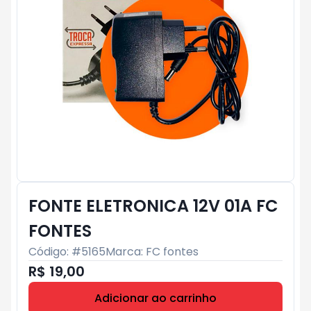
FONTE ELETRONICA 12V 01A FC
FONTES
Código: #
5165
Marca:
FC fontes
R$ 19,00
Adicionar ao carrinho
Subtotal:
R$ 0