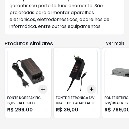
garantir seu perfeito funcionamento. São
projetadas para alimentar aparelhos
eletrônicos, eletrodomésticos, aparelhos de
informática, entre outros equipamentos.
Produtos similares
Ver mais
Add
Add
+
3
+
5
+
10
+
3
+
5
+
10
FONTE NOBREAK FIC
FONTE ELETRONICA 12V
FONTE RETIFI
12,8V 10A DESKTOP -
03A - TIPO ADAPTADOR
12V/09A FR-1
PR1358 MCM
FC FONTES
- ALGCOM
R$ 299,00
R$ 39,00
R$ 799,0