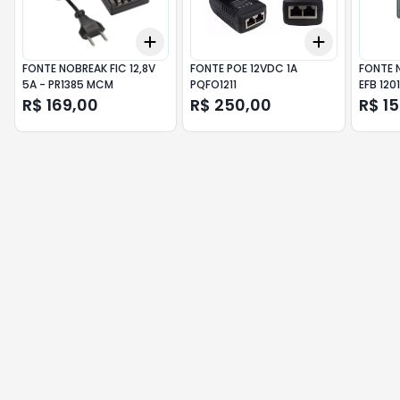
Add
Add
+
3
+
5
+
10
+
3
+
5
+
FONTE NOBREAK FIC 12,8V
FONTE POE 12VDC 1A
FONTE N
5A - PR1385 MCM
PQFO1211
EFB 120
R$ 169,00
R$ 250,00
R$ 1