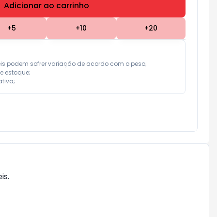
Adicionar ao carrinho
Subtotal:
R$ 0,00
+
5
+
10
+
20
eis podem sofrer variação de acordo com o peso;

e estoque;

tiva;
is.