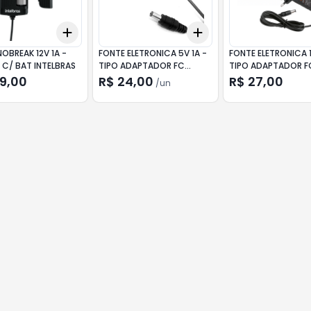
Add
Add
10
+
3
+
5
+
10
+
3
+
5
+
10
OBREAK 12V 1A -
FONTE ELETRONICA 5V 1A -
FONTE ELETRONICA 1
1 C/ BAT INTELBRAS
TIPO ADAPTADOR FC
TIPO ADAPTADOR F
FONTES
FONTE
59,00
R$ 24,00
R$ 27,00
/
un