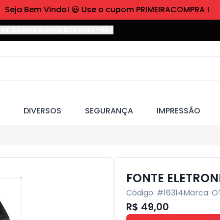
Seja Bem Vindo! 😃 Use o cupom PRIMEIRACOMPRA !
res. Castelo Branco
,
Boa Vista
-
RR
DIVERSOS
SEGURANÇA
IMPRESSÃO
FONTE ELETRON
Código: #
16314
Marca:
O
R$ 49,00