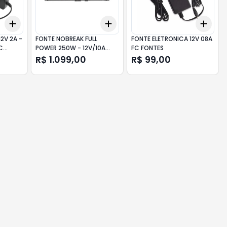
Add
Add
Add
+
3
+
5
+
10
+
3
+
5
+
10
+
3
2V 2A -
FONTE NOBREAK FULL
FONTE ELETRONICA 12V 08A
C
POWER 250W - 12V/10A
FC FONTES
PLUS
R$ 1.099,00
R$ 99,00