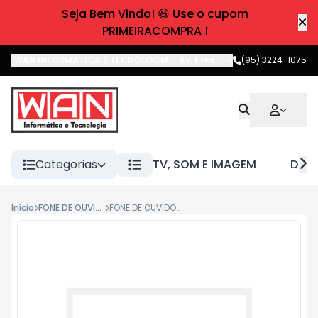
Seja Bem Vindo! 😃 Use o cupom
PRIMEIRACOMPRA !
WAN INFORMATICA E TECNOLOGIA
-
Av. Pres. Castelo Branco
(95) 3224-1075
,
Boa 
Categorias
TV, SOM E IMAGEM
DIVE
Início
FONE DE OUVIDO
FONE DE OUVIDO PULSE SPORT ARCO VERDE PH202