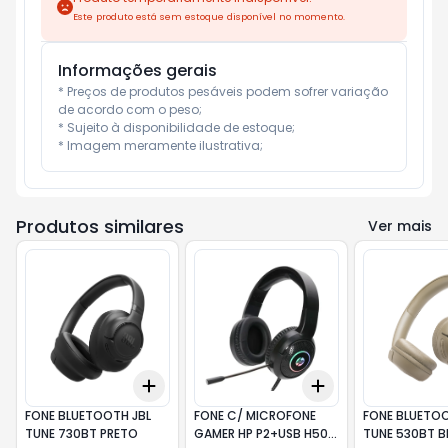
Este produto está sem estoque disponível no momento.
Informações gerais
* Preços de produtos pesáveis podem sofrer variação 
de acordo com o peso;

* Sujeito à disponibilidade de estoque;

* Imagem meramente ilustrativa;
Produtos similares
Ver mais
Add
Add
+
3
+
5
+
10
+
3
+
5
+
10
FONE BLUETOOTH JBL
FONE C/ MICROFONE
FONE BLUETOO
TUNE 730BT PRETO
GAMER HP P2+USB H500
TUNE 530BT B