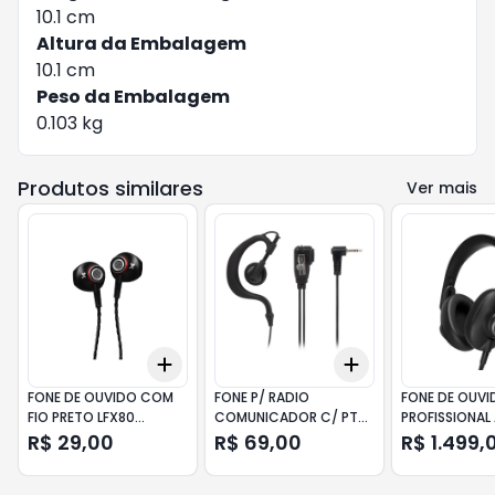
10.1 cm
Altura da Embalagem
10.1 cm
Peso da Embalagem
0.103 kg
Produtos similares
Ver mais
Add
Add
+
3
+
5
+
10
+
3
+
5
+
10
FONE DE OUVIDO COM
FONE P/ RADIO
FONE DE OUVI
FIO PRETO LFX80
COMUNICADOR C/ PTT
PROFISSIONAL
LENOXX
MT01 PRETO
PRETO
R$ 29,00
R$ 69,00
R$ 1.499,