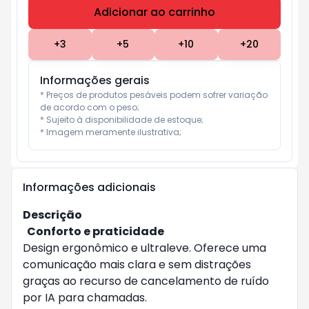
Adicionar ao carrinho
Subtotal:
R$ 0
+
3
+
5
+
10
+
20
Informações gerais
* Preços de produtos pesáveis podem sofrer variação 
de acordo com o peso;

* Sujeito à disponibilidade de estoque;

* Imagem meramente ilustrativa;
Informações adicionais
Descrição
Conforto e praticidade
Design ergonômico e ultraleve. Oferece uma
comunicação mais clara e sem distrações
graças ao recurso de cancelamento de ruído
por IA para chamadas.