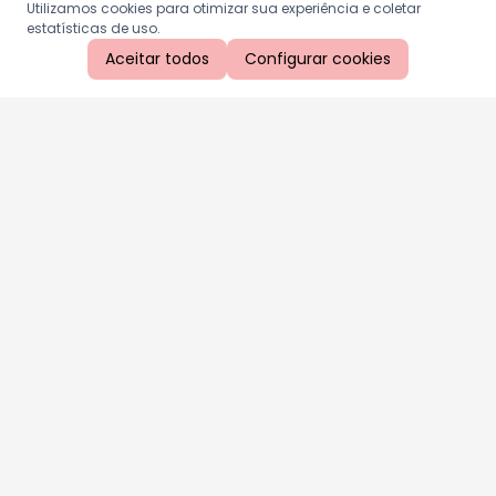
Utilizamos cookies para otimizar sua experiência e coletar
estatísticas de uso.
Aceitar todos
Configurar cookies
Aproveite as nossas promoções!
Cadastre seu e-mail e receba ofertas exclusivas.