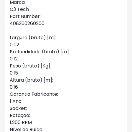
Marca:
C3 Tech
Part Number:
408260260200
Largura (bruto) [m]:
0.02
Profundidade (bruto) [m]:
0.12
Peso (bruto) [Kg]:
0.15
Altura (bruto) [m]:
0.16
Garantia Fabricante:
1 Ano
Socket:
Rotação:
1.200 RPM
Nível de Ruído: