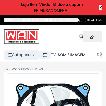
Seja Bem Vindo! 😃 Use o cupom
PRIMEIRACOMPRA !
WAN INFORMATICA E TECNOLOGIA
-
Av. Pres. Castelo Branco
(95) 3224-1075
,
Boa 
Categorias
TV, SOM E IMAGEM
DIVE
Início
COOLER
COOLER FAN F7-L130BL STORM 12CM 30LED AZUL C3TECH