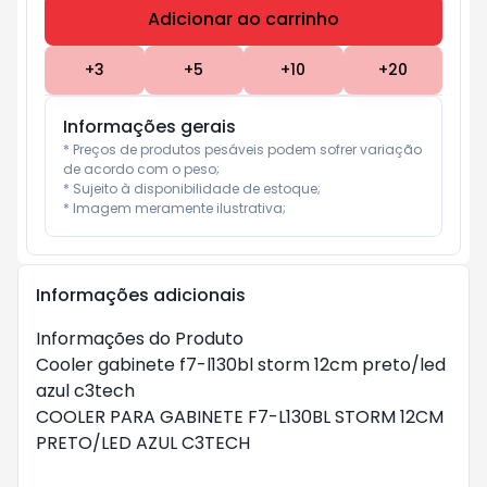
Adicionar ao carrinho
Subtotal:
R$ 0
+
3
+
5
+
10
+
20
Informações gerais
* Preços de produtos pesáveis podem sofrer variação 
de acordo com o peso;

* Sujeito à disponibilidade de estoque;

* Imagem meramente ilustrativa;
Informações adicionais
Informações do Produto
Cooler gabinete f7-l130bl storm 12cm preto/led
azul c3tech
COOLER PARA GABINETE F7-L130BL STORM 12CM
PRETO/LED AZUL C3TECH