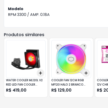
Modelo
RPM 3300 / AMP. 0.18A
Produtos similares
Add
Add
+
3
+
5
+
10
+
3
+
5
+
WATER COOLER ML120L V2
COOLER FAN 12CM RGB
COOLER
RED LED FAN COOLER
MF120 HALO 2 BRANCO
12V CH
MASTER
COOLER MASTER
R$ 419,00
R$ 129,00
R$ 2