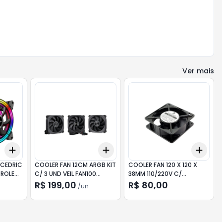
Ver mais
Add
Add
Add
+
3
+
5
+
10
+
3
+
5
+
10
+
3
 CEDRIC
COOLER FAN 12CM ARGB KIT
COOLER FAN 120 X 120 X
ROLE
C/ 3 UND VEIL FAN100
38MM 110/220V C/
PRETO AERION
ROLAMENTO CHIPSCE
R$ 199,00
R$ 80,00
/
un