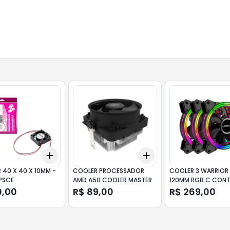
Add
Add
10
+
3
+
5
+
10
+
3
+
5
+
10
 40 X 40 X 10MM -
COOLER PROCESSADOR
COOLER 3 WARRIOR
IPSCE
AMD A50 COOLER MASTER
120MM RGB C CONT
GA184
0,00
R$ 89,00
R$ 269,00