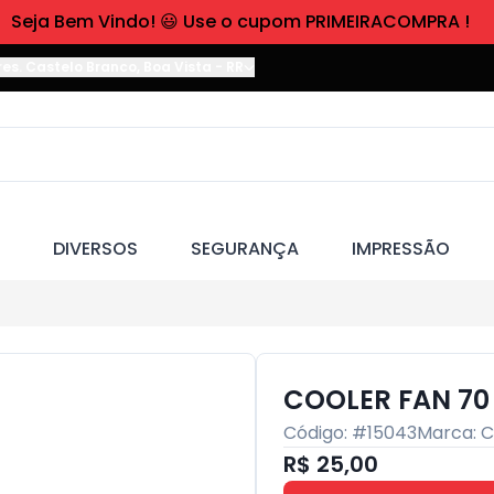
Seja Bem Vindo! 😃 Use o cupom PRIMEIRACOMPRA !
res. Castelo Branco
,
Boa Vista
-
RR
DIVERSOS
SEGURANÇA
IMPRESSÃO
COOLER FAN 70 
Código: #
15043
Marca:
C
R$ 25,00