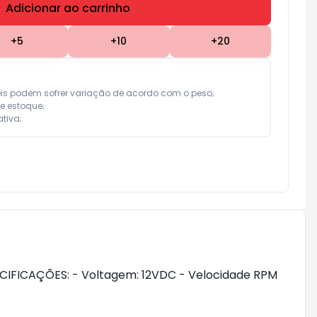
Adicionar ao carrinho
Subtotal:
R$ 0,00
+
5
+
10
+
20
eis podem sofrer variação de acordo com o peso;

e estoque;

tiva;
PECIFICAÇÕES: - Voltagem: 12VDC - Velocidade RPM