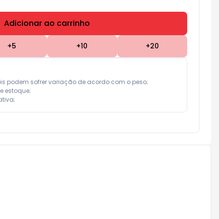
Adicionar ao carrinho
Subtotal:
R$ 0,00
+
5
+
10
+
20
eis podem sofrer variação de acordo com o peso;

e estoque;

tiva;