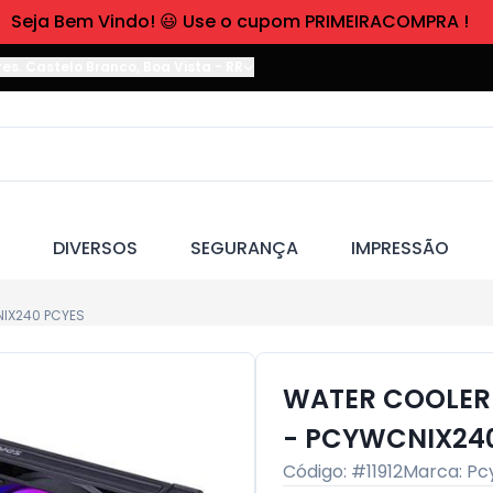
Seja Bem Vindo! 😃 Use o cupom PRIMEIRACOMPRA !
res. Castelo Branco
,
Boa Vista
-
RR
DIVERSOS
SEGURANÇA
IMPRESSÃO
NIX240 PCYES
WATER COOLER 
- PCYWCNIX24
Código: #
11912
Marca:
Pc