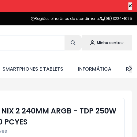
Regiões e horários de atendimento
(95) 3224-1075
Minha conta
SMARTPHONES E TABLETS
INFORMÁTICA
RED
NIX 2 240MM ARGB - TDP 250W
0 PCYES
yes