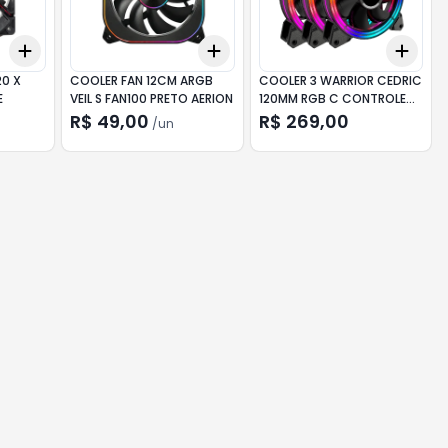
Add
Add
Add
+
3
+
5
+
10
+
3
+
5
+
10
+
3
20 X
COOLER FAN 12CM ARGB
COOLER 3 WARRIOR CEDRIC
E
VEIL S FAN100 PRETO AERION
120MM RGB C CONTROLE
GA184
R$ 49,00
R$ 269,00
/
un