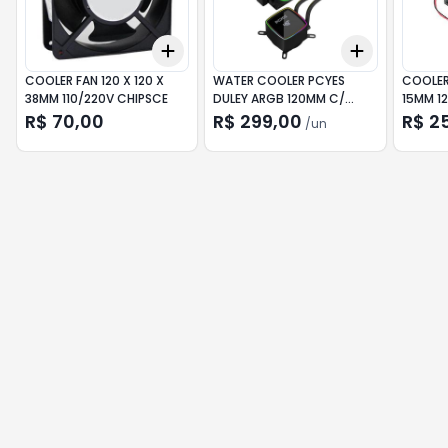
Add
Add
+
3
+
5
+
10
+
3
+
5
+
COOLER FAN 120 X 120 X
WATER COOLER PCYES
COOLER
38MM 110/220V CHIPSCE
DULEY ARGB 120MM C/
15MM 1
DISPLAY PTO WCDLY120
R$ 70,00
R$ 299,00
R$ 2
/
un