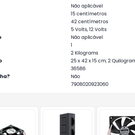
‎Não aplicável
‎15 centímetros
‎42 centímetros
‎5 Volts, 12 Volts
o
‎Não aplicável
‎1
‎2 Kilograms
o
‎25 x 42 x 15 cm; 2 Quilogr
‎36586
lha?
‎Não
‎7908020923060