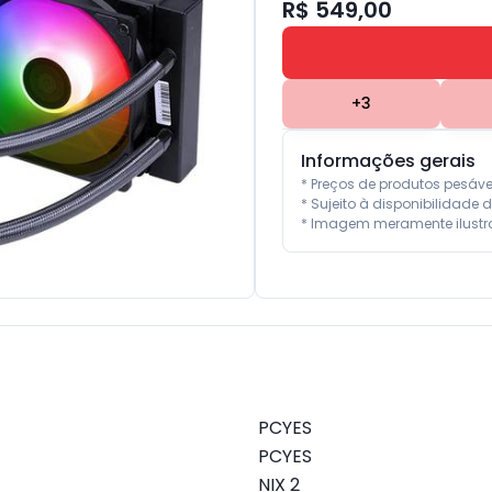
R$ 549,00
+
3
Informações gerais
* Preços de produtos pesáv
* Sujeito à disponibilidade d
* Imagem meramente ilustra
‎PCYES
‎PCYES
‎NIX 2