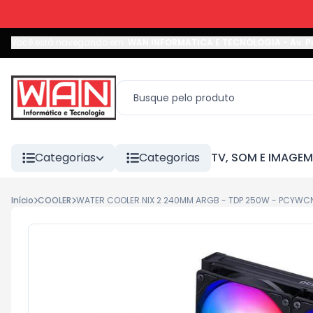
Você está navegando em:
WAN INFORMATICA E TECNOLOGIA
-
Av. P
Categorias
Categorias
TV, SOM E IMAGEM
Início
COOLER
WATER COOLER NIX 2 240MM ARGB - TDP 250W - PCYWC