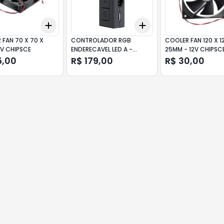
Add
Add
10
+
3
+
5
+
10
+
3
+
5
+
10
 FAN 70 X 70 X
CONTROLADOR RGB
COOLER FAN 120 X 1
2V CHIPSCE
ENDERECAVEL LED A -
25MM - 12V CHIPSC
COOLER MASTER
5,00
R$ 179,00
R$ 30,00