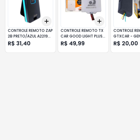
Add
Add
+
3
+
5
+
10
+
3
+
5
+
10
CONTROLE REMOTO ZAP
CONTROLE REMOTO TX
CONTROLE R
2B PRETO/AZUL A22190
CAR GOOD LIGHT PLUS
GTXCAR - GE
PPA
A22196 PPA
R$ 31,40
R$ 49,99
R$ 20,00