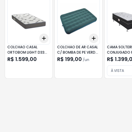
Add
Add
+
3
+
5
+
10
+
3
+
5
+
10
COLCHAO CASAL
COLCHAO DE AR CASAL
CAMA SOLTEI
ORTOBOM LIGHT D33
C/ BOMBA DE PE VERDE
CONJUGADO P
188X138X20CM
KALA
MIRTH 188X8
R$ 1.599,00
R$ 199,00
R$ 1.399,
/
un
À VISTA