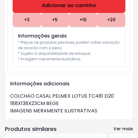
Adicionar ao carrinho
Subtotal:
R$ 0
+
3
+
5
+
10
+
20
Informações gerais
* Preços de produtos pesáveis podem sofrer variação 
de acordo com o peso;

* Sujeito à disponibilidade de estoque;

* Imagem meramente ilustrativa;
Informações adicionais
COLCHAO CASAL PELMEX LOTUS TC481 D20
188X138X23CM BEGE
IMAGENS MERAMENTE ILUSTRATIVAS
Produtos similares
Ver mais