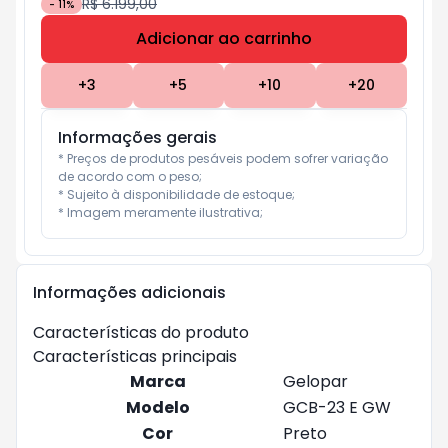
R$ 6.199,00
-
11
%
Adicionar ao carrinho
Subtotal:
R$ 0
+
3
+
5
+
10
+
20
Informações gerais
* Preços de produtos pesáveis podem sofrer variação 
de acordo com o peso;

* Sujeito à disponibilidade de estoque;

* Imagem meramente ilustrativa;
Informações adicionais
Características do produto
Características principais
Marca
Gelopar
Modelo
GCB-23 E GW
Cor
Preto