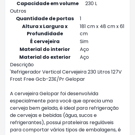
Capacidade em volume
230 L
Outros
Quantidade de portas
1
Altura x Largura x
181 cm x 48 cm x 61
Profundidade
cm
É cervejeira
Sim
Material do interior
Aço
Material do exterior
Aço
Descrição
'Refrigerador Vertical Cervejeira 230 Litros 127V
Frost Free Gcb-23E/Pr Gelopar
A cervejeira Gelopar foi desenvolvida
especialmente para você que aprecia uma
cerveja bem gelada, é ideal para refrigeração
de cervejas e bebidas (água, sucos e
refrigerantes), possui prateleiras reguláveis
para comportar vários tipos de embalagens, é