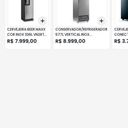
Add
Add
+
3
+
5
+
10
+
3
+
5
+
CERVEJEIRA BEER MAXX
CONSERVADOR/REFRIGERADOR
CERVEJE
COR INOX 336L VN28TP
577L VERTICAL INOX
CONEC
127V METALFRIO
GPC57SBT GELOPAR
SMARTBE
R$ 7.999,00
R$ 8.999,00
R$ 3.
CZE12A