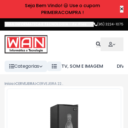
Seja Bem Vindo! 😃 Use o cupom
PRIMEIRACOMPRA !
WAN INFORMATICA E TECNOLOGIA
-
Av. Pres. Castelo Branco
(95) 3224-1075
,
Boa 
Categorias
TV, SOM E IMAGEM
DIVE
Início
CERVEJEIRA
CERVEJEIRA 228L VERTICAL GCB-23EC/PR/127V PRETA GELOPAR