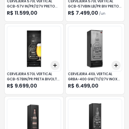
CERVEJEIRA 570L VERTICAL
CERVEJEIRA 570L VERTICAL
GCB-57V IN/PR/127V PRETO
GCB-57VBIN LB/PR BIV PRETO
GELOPAR
GELOPAR
R$ 11.599,00
R$ 7.499,00
/
un
Add
Add
+
3
+
5
+
10
+
3
CERVEJEIRA 570L VERTICAL
CERVEJEIRA 410L VERTICAL
GCB-57BIN/PR PRETA BIVOLT
GRBA-400 GW/TI/127V INOX
GELOPAR
GELOPAR
R$ 9.699,00
R$ 6.499,00