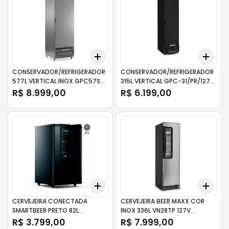
Add
Add
+
3
+
5
+
10
+
3
CONSERVADOR/REFRIGERADOR
CONSERVADOR/REFRIGERADOR
577L VERTICAL INOX GPC57SBT
315L VERTICAL GPC-31/PR/127
GELOPAR
GELOPAR
R$ 8.999,00
R$ 6.199,00
Add
Add
+
3
+
5
+
10
+
3
CERVEJEIRA CONECTADA
CERVEJEIRA BEER MAXX COR
SMARTBEER PRETO 82L
INOX 336L VN28TP 127V
CZE12AEANA CONSUL
METALFRIO
R$ 3.799,00
R$ 7.999,00