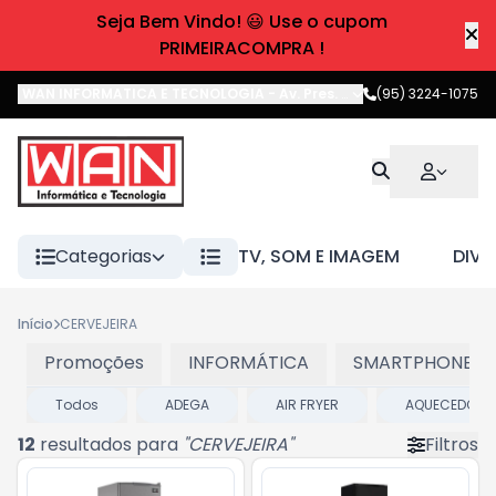
Seja Bem Vindo! 😃 Use o cupom
PRIMEIRACOMPRA !
WAN INFORMATICA E TECNOLOGIA
-
Av. Pres. Castelo Branco
(95) 3224-1075
,
Boa 
Categorias
TV, SOM E IMAGEM
DIVE
Início
CERVEJEIRA
Promoções
INFORMÁTICA
SMARTPHONES E
Todos
ADEGA
AIR FRYER
AQUECEDOR
12
resultados para
"
CERVEJEIRA
"
Filtros