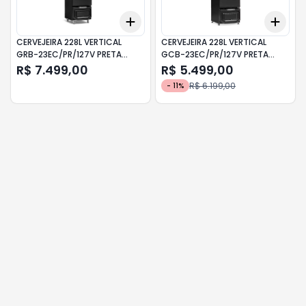
Add
Add
+
3
+
5
+
10
+
3
CERVEJEIRA 228L VERTICAL
CERVEJEIRA 228L VERTICAL
GRB-23EC/PR/127V PRETA
GCB-23EC/PR/127V PRETA
GELOPAR
GELOPAR
R$ 7.499,00
R$ 5.499,00
R$ 6.199,00
-
11
%