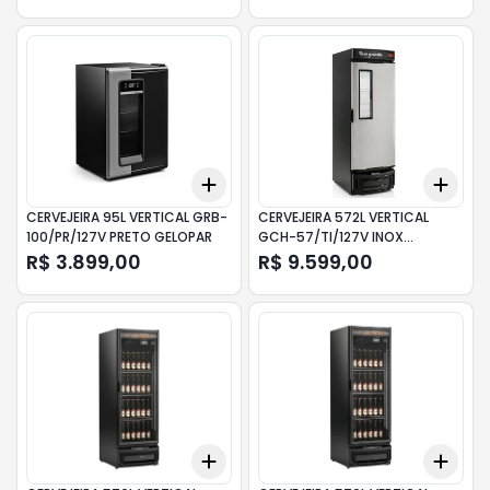
Add
Add
+
3
+
5
+
10
+
3
CERVEJEIRA 95L VERTICAL GRB-
CERVEJEIRA 572L VERTICAL
100/PR/127V PRETO GELOPAR
GCH-57/TI/127V INOX
GELOPAR
R$ 3.899,00
R$ 9.599,00
Add
Add
+
3
+
5
+
10
+
3