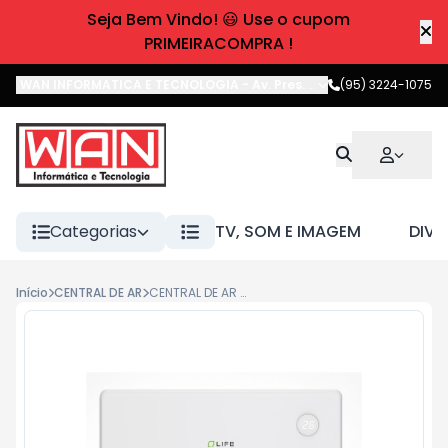
Seja Bem Vindo! 😃 Use o cupom
PRIMEIRACOMPRA !
WAN INFORMATICA E TECNOLOGIA
-
Av. Pres. Castelo Branco
(95) 3224-1075
,
Boa 
Categorias
TV, SOM E IMAGEM
DIVE
Início
CENTRAL DE AR
CENTRAL DE AR 12000 BTUS 220V HIWALL INVERTER LIFE