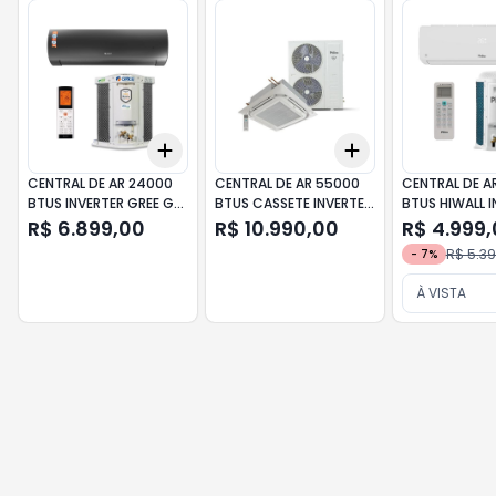
Add
Add
+
3
+
5
+
10
+
3
+
5
+
10
CENTRAL DE AR 24000
CENTRAL DE AR 55000
CENTRAL DE A
BTUS INVERTER GREE G-
BTUS CASSETE INVERTER
BTUS HIWALL I
DIAMOND HIWALL 220V
220V PHILCO
220V PHILCO
R$ 6.899,00
R$ 10.990,00
R$ 4.999
R$ 5.39
-
7
%
À VISTA