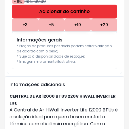
R$ 2.199,00
-
18
%
Adicionar ao carrinho
Subtotal:
R$ 0
+
3
+
5
+
10
+
20
Informações gerais
* Preços de produtos pesáveis podem sofrer variação 
de acordo com o peso;

* Sujeito à disponibilidade de estoque;

* Imagem meramente ilustrativa;
Informações adicionais
CENTRAL DE AR 12000 BTUS 220V HIWALL INVERTER
LIFE
A Central de Ar HiWall Inverter Life 12000 BTUs é
a solução ideal para quem busca conforto
térmico com eficiência energética. Com a