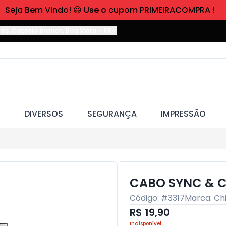
Seja Bem Vindo! 😃 Use o cupom PRIMEIRACOMPRA !
res. Castelo Branco
,
Boa Vista
-
RR
DIVERSOS
SEGURANÇA
IMPRESSÃO
CABO SYNC & C
Código: #
3317
Marca:
Ch
R$ 19,90
Indisponível