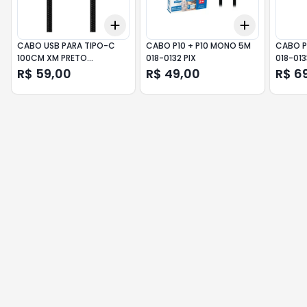
Add
Add
+
3
+
5
+
10
+
3
+
5
+
CABO USB PARA TIPO-C
CABO P10 + P10 MONO 5M
CABO P
100CM XM PRETO
018-0132 PIX
018-013
XM262PRE XIAOMI
R$ 59,00
R$ 49,00
R$ 6