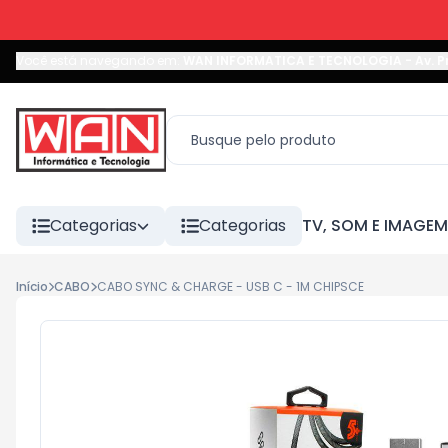
Você está navegando em:
WAN INFORMATICA E TECNOLOGIA
-
Av. P
Categorias
Categorias
TV, SOM E IMAGEM
Início
CABO
CABO SYNC & CHARGE - USB C - 1M CHIPSCE