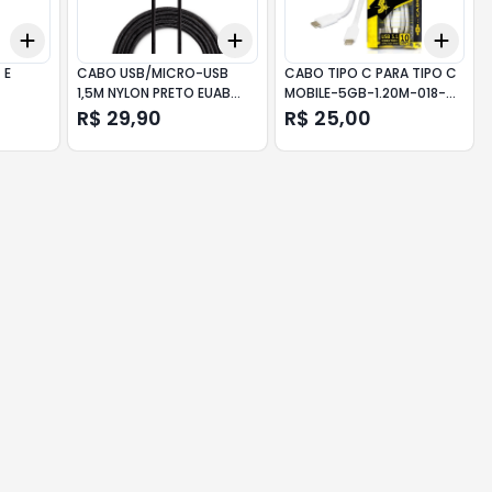
Add
Add
Add
+
3
+
5
+
10
+
3
+
5
+
10
+
3
 E
CABO USB/MICRO-USB
CABO TIPO C PARA TIPO C
1,5M NYLON PRETO EUAB
MOBILE-5GB-1.20M-018-
15NP INTELBRAS
0051 CHIPSCE
R$ 29,90
R$ 25,00