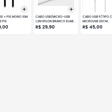
Add
Add
10
+
3
+
5
+
10
+
3
+
5
+
10
10 + P10 MONO 10M
CABO USB/MICRO-USB
CABO USB P/TIPO C
3 PIX
1,2M NYLON BRANCO EUAB
MICROUSB 30CM
15NB INTELBRAS
XM264BRA XIAOMI
9,00
R$ 29,90
R$ 45,00