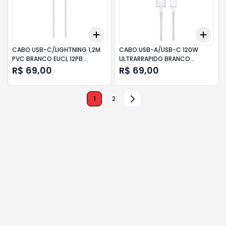
Add
Add
+
3
+
5
+
10
+
3
CABO USB-C/LIGHTNING 1,2M
CABO USB-A/USB-C 120W
PVC BRANCO EUCL 12PB
ULTRARRAPIDO BRANCO
INTELBRAS
XM753BRA XIAOMI
R$ 69,00
R$ 69,00
1
2