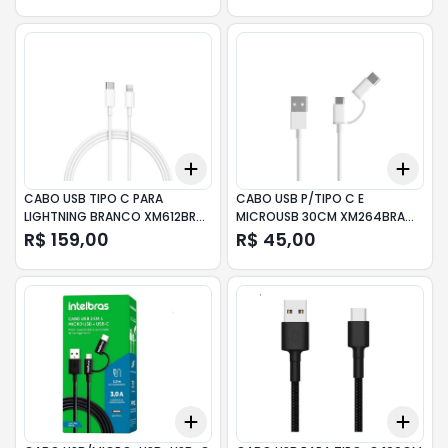
Add
Add
+
3
+
5
+
10
+
3
CABO USB TIPO C PARA
CABO USB P/TIPO C E
LIGHTNING BRANCO XM612BRA
MICROUSB 30CM XM264BRA
XIAOMI
XIAOMI
R$ 159,00
R$ 45,00
Add
Add
+
3
+
5
+
10
+
3