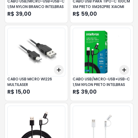
CABO USB/MICRO-USB+USB-C
CABO USB PARA TIPO-C 100CM
1,5M NYLON BRANCO INTELBRAS
XM PRETO XM262PRE XIAOMI
R$ 39,00
R$ 59,00
Add
Add
+
3
+
5
+
10
+
3
CABO USB MICRO WI226
CABO USB/MICRO-USB+USB-C
MULTILASER
1,5M NYLON PRETO INTELBRAS
R$ 15,00
R$ 39,00