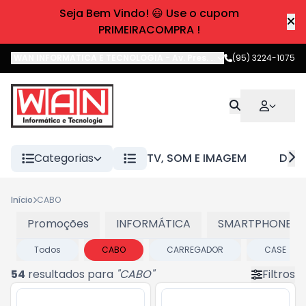
Seja Bem Vindo! 😃 Use o cupom
PRIMEIRACOMPRA !
WAN INFORMATICA E TECNOLOGIA
-
Av. Pres. Castelo Branco
(95) 3224-1075
,
Boa 
Categorias
TV, SOM E IMAGEM
DIVE
Início
CABO
Promoções
INFORMÁTICA
SMARTPHONES E
Todos
CABO
CARREGADOR
CASE
54
resultados para
"
CABO
"
Filtros