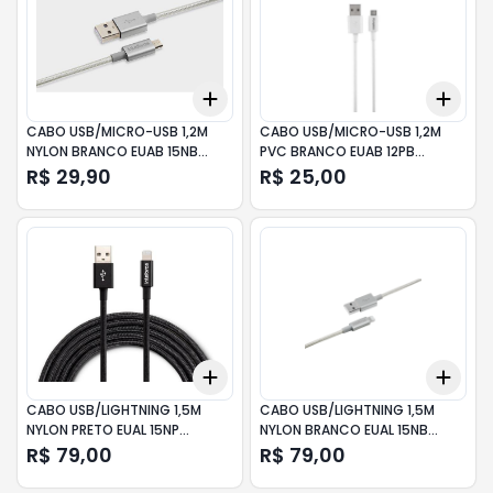
Add
Add
+
3
+
5
+
10
+
3
CABO USB/MICRO-USB 1,2M
CABO USB/MICRO-USB 1,2M
NYLON BRANCO EUAB 15NB
PVC BRANCO EUAB 12PB
INTELBRAS
INTELBRAS
R$ 29,90
R$ 25,00
Add
Add
+
3
+
5
+
10
+
3
CABO USB/LIGHTNING 1,5M
CABO USB/LIGHTNING 1,5M
NYLON PRETO EUAL 15NP
NYLON BRANCO EUAL 15NB
INTELBRAS
INTELBRAS
R$ 79,00
R$ 79,00