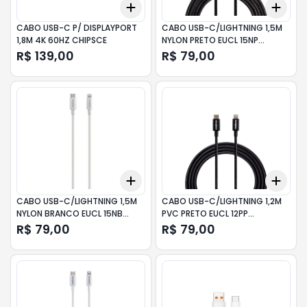
Add
Add
+
3
+
5
+
10
+
3
CABO USB-C P/ DISPLAYPORT
CABO USB-C/LIGHTNING 1,5M
1,8M 4K 60HZ CHIPSCE
NYLON PRETO EUCL 15NP
INTELBRAS
R$ 139,00
R$ 79,00
Add
Add
+
3
+
5
+
10
+
3
CABO USB-C/LIGHTNING 1,5M
CABO USB-C/LIGHTNING 1,2M
NYLON BRANCO EUCL 15NB
PVC PRETO EUCL 12PP
INTELBRAS
INTELBRAS
R$ 79,00
R$ 79,00