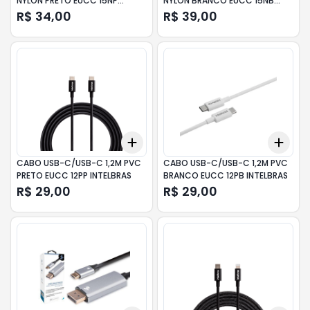
NYLON PRETO EUCC 15NP
NYLON BRANCO EUCC 15NB
INTELBRAS
INTELBRAS
R$ 34,00
R$ 39,00
Add
Add
+
3
+
5
+
10
+
3
CABO USB-C/USB-C 1,2M PVC
CABO USB-C/USB-C 1,2M PVC
PRETO EUCC 12PP INTELBRAS
BRANCO EUCC 12PB INTELBRAS
R$ 29,00
R$ 29,00