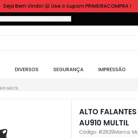
Seja Bem Vindo! 😃 Use o cupom PRIMEIRACOMPRA !
res. Castelo Branco
,
Boa Vista
-
RR
DIVERSOS
SEGURANÇA
IMPRESSÃO
10 MULTIL
ALTO FALANTES
AU910 MULTIL
Código: #
2829
Marca:
Mu