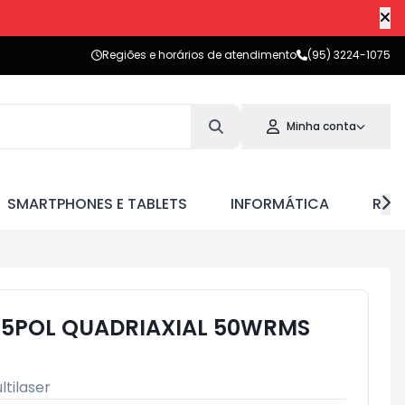
Regiões e horários de atendimento
(95) 3224-1075
Minha conta
SMARTPHONES E TABLETS
INFORMÁTICA
RED
 5POL QUADRIAXIAL 50WRMS
ltilaser