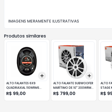
IMAGENS MERAMENTE ILUSTRATIVAS
Produtos similares
Add
Add
+
3
+
5
+
10
+
3
+
5
+
ALTO FALANTES 6X9
ALTO FALANTE SUBWOOFER
ALTO FA
QUADRIAXIAL 110WRMS
MARÍTIMO DE 10" 200WRMS
STAGE 
AU912 MULTIL
JBLMARSUBST10
MARSP
R$ 99,00
R$ 799,00
R$ 9