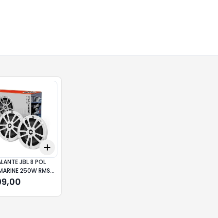
Add
10
+
3
+
5
+
10
LANTE JBL 8 POL
MARINE 250W RMS
KST8WHTAM
99,00