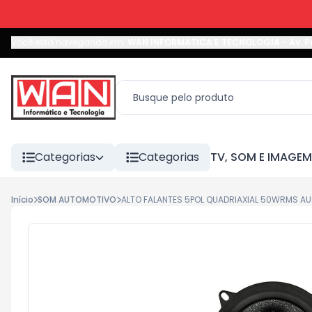
Você está navegando em:
WAN INFORMATICA E TECNOLOGIA
-
Av. P
Categorias
Categorias
TV, SOM E IMAGEM
Início
SOM AUTOMOTIVO
ALTO FALANTES 5POL QUADRIAXIAL 50WRMS AU9