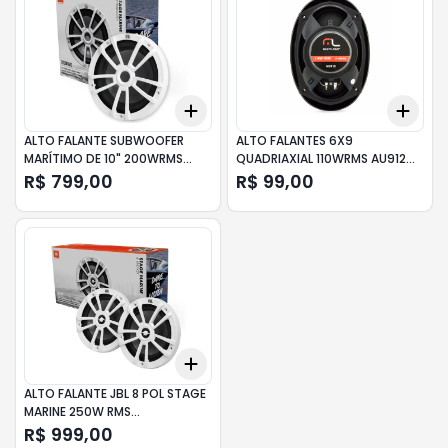
Add
Add
+
3
+
5
+
10
+
3
ALTO FALANTE SUBWOOFER
ALTO FALANTES 6X9
MARÍTIMO DE 10" 200WRMS
QUADRIAXIAL 110WRMS AU912
JBLMARSUBST10
MULTIL
R$ 799,00
R$ 99,00
Add
+
3
+
5
+
10
ALTO FALANTE JBL 8 POL STAGE
MARINE 250W RMS
MARSPKST8WHTAM
R$ 999,00