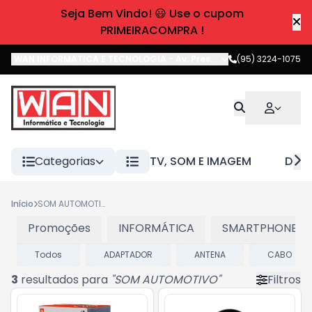
Seja Bem Vindo! 😃 Use o cupom
PRIMEIRACOMPRA !
WAN INFORMATICA E TECNOLOGIA
-
Av. Pres. Castelo Branco
(95) 3224-1075
,
Boa 
Categorias
TV, SOM E IMAGEM
DIVE
Início
SOM AUTOMOTIVO
Promoções
INFORMÁTICA
SMARTPHONES E
Todos
ADAPTADOR
ANTENA
CABO
3
resultados para
"
SOM AUTOMOTIVO
"
Filtros