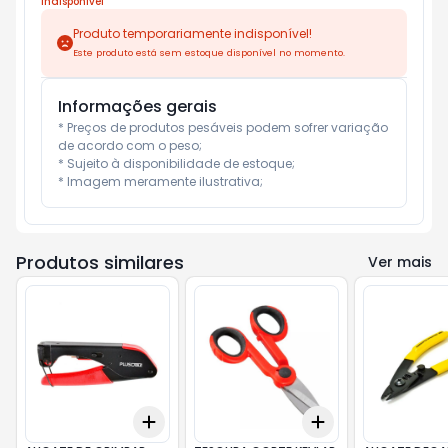
Indisponível
Produto temporariamente indisponível!
Este produto está sem estoque disponível no momento.
Informações gerais
* Preços de produtos pesáveis podem sofrer variação 
de acordo com o peso;

* Sujeito à disponibilidade de estoque;

* Imagem meramente ilustrativa;
Produtos similares
Ver mais
Add
Add
+
3
+
5
+
10
+
3
+
5
+
10