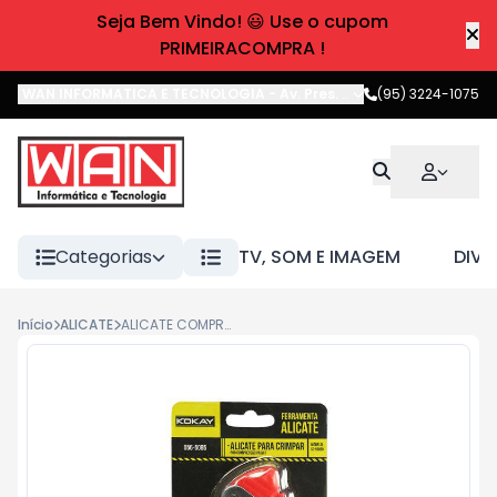
Seja Bem Vindo! 😃 Use o cupom
PRIMEIRACOMPRA !
WAN INFORMATICA E TECNOLOGIA
-
Av. Pres. Castelo Branco
(95) 3224-1075
,
Boa 
Categorias
TV, SOM E IMAGEM
DIVE
Início
ALICATE
ALICATE COMPRESSAO P CONECTOR F-SC-5085B KOKAY