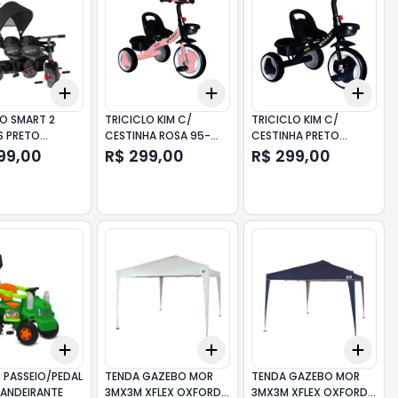
Add
Add
Add
10
+
3
+
5
+
10
+
3
+
5
+
10
+
3
LO SMART 2
TRICICLO KIM C/
TRICICLO KIM C/
S PRETO
CESTINHA ROSA 95-
CESTINHA PRETO
RANTE
09D COLLI
FOSCO 94-11D COLLI
199,00
R$ 299,00
R$ 299,00
Add
Add
Add
10
+
3
+
5
+
10
+
3
+
5
+
10
+
3
 PASSEIO/PEDAL
TENDA GAZEBO MOR
TENDA GAZEBO MOR
BANDEIRANTE
3MX3M XFLEX OXFORD
3MX3M XFLEX OXFORD