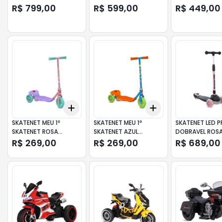
BANDEIRANTE
R$ 799,00
R$ 599,00
R$ 449,00
Add
Add
+
3
+
5
+
10
+
3
+
5
+
10
SKATENET MEU 1º
SKATENET MEU 1º
SKATENET LED 
SKATENET ROSA
SKATENET AZUL
DOBRAVEL ROS
BANDEIRANTE
BANDEIRANTE
BANDEIRANTE
R$ 269,00
R$ 269,00
R$ 689,00