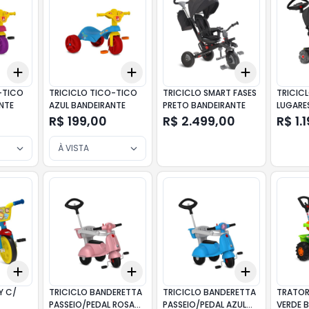
Add
Add
Add
+
3
+
5
+
10
+
3
+
5
+
10
+
3
+
5
+
-TICO
TRICICLO TICO-TICO
TRICICLO SMART FASES
TRICIC
NTE
AZUL BANDEIRANTE
PRETO BANDEIRANTE
LUGARE
BANDEI
R$ 199,00
R$ 2.499,00
R$ 1.
À VISTA
Add
Add
Add
+
3
+
5
+
10
+
3
+
5
+
10
+
3
+
5
+
Y C/
TRICICLO BANDERETTA
TRICICLO BANDERETTA
TRATOR
PASSEIO/PEDAL ROSA
PASSEIO/PEDAL AZUL
VERDE 