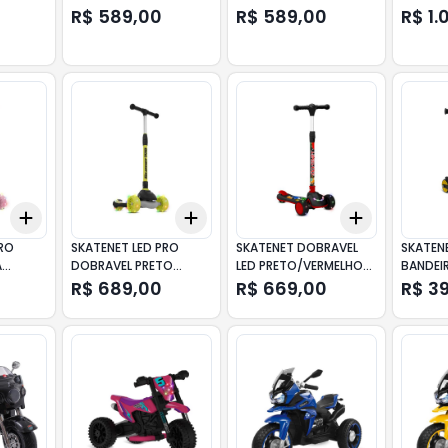
BANDEIRANTE
BANDEIRANTE
R$ 589,00
R$ 589,00
R$ 1.
Add
Add
Add
+
3
+
5
+
10
+
3
+
5
+
10
+
3
+
5
+
PRO
SKATENET LED PRO
SKATENET DOBRAVEL
SKATEN
A
DOBRAVEL PRETO
LED PRETO/VERMELHO
BANDEI
BANDEIRANTE
BANDEIRANTE
R$ 689,00
R$ 669,00
R$ 3