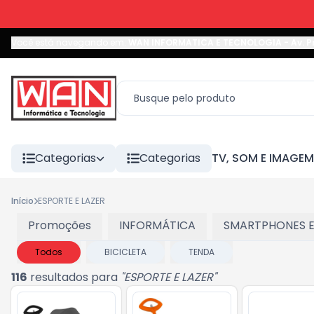
Você está navegando em:
WAN INFORMATICA E TECNOLOGIA
-
Av. P
Categorias
Categorias
TV, SOM E IMAGEM
Início
ESPORTE E LAZER
Promoções
INFORMÁTICA
SMARTPHONES E
Todos
BICICLETA
TENDA
116
resultados para
"
ESPORTE E LAZER
"