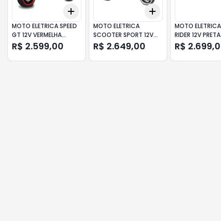
Add
Add
+
3
+
5
+
10
+
3
+
5
+
10
MOTO ELETRICA SPEED
MOTO ELETRICA
MOTO ELETRICA
GT 12V VERMELHA
SCOOTER SPORT 12V
RIDER 12V PRETA
BANDEIRANTE
AMARELA BANDEIRANTE
BANDEIRANTE
R$ 2.599,00
R$ 2.649,00
R$ 2.699,