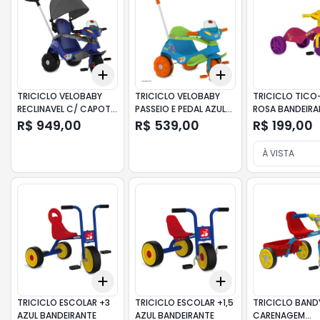
Add
Add
+
3
+
5
+
10
+
3
+
5
+
10
TRICICLO VELOBABY
TRICICLO VELOBABY
TRICICLO TICO
RECLINAVEL C/ CAPOTA
PASSEIO E PEDAL AZUL
ROSA BANDEIRA
PASSEIO E PEDAL AZUL
BANDEIRANTE
R$ 949,00
R$ 539,00
R$ 199,00
À VISTA
Add
Add
+
3
+
5
+
10
+
3
+
5
+
10
TRICICLO ESCOLAR +3
TRICICLO ESCOLAR +1,5
TRICICLO BAND
AZUL BANDEIRANTE
AZUL BANDEIRANTE
CARENAGEM