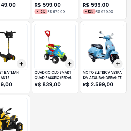
BRANCA
AZUL
049,00
R$ 599,00
R$ 599,00
R$ 679,00
R$ 679,00
-
12
%
-
12
%
Add
Add
Add
10
+
3
+
5
+
10
+
3
+
5
+
10
+
3
ET BATMAN
QUADRICICLO SMART
MOTO ELETRICA VESPA
RANTE
QUAD PASSEIO/PEDAL
12V AZUL BANDEIRANTE
AZUL BANDEIRANTE
99,00
R$ 839,00
R$ 2.599,00