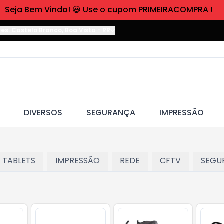
Seja Bem Vindo! 😃 Use o cupom PRIMEIRACOMPRA !
res. Castelo Branco
,
Boa Vista
-
RR
DIVERSOS
SEGURANÇA
IMPRESSÃO
 TABLETS
IMPRESSÃO
REDE
CFTV
SEGU