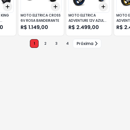
Add
Add
Add
+
3
+
5
+
10
+
3
+
5
+
10
+
3
+
5
+
 KING
MOTO ELETRICA CROSS
MOTO ELETRICA
MOTO E
6V ROSA BANDEIRANTE
ADVENTURE 12V AZUL
ADVENT
BANDEIRANTE
AMAREL
00
R$ 1.149,00
R$ 2.499,00
R$ 2
Próxima
1
2
3
4