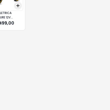
Add
10
+
3
+
5
+
10
LETRICA
URE 12V
A BANDEIRANTE
.499,00