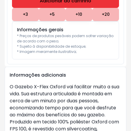
Adicionar ao carrinho
Subtotal:
R$ 0
+
3
+
5
+
10
+
20
Informações gerais
* Preços de produtos pesáveis podem sofrer variação 
de acordo com o peso;

* Sujeito à disponibilidade de estoque;

* Imagem meramente ilustrativa;
Informações adicionais
O Gazebo X-Flex Oxford vai facilitar muito a sua
vida. Sua estrutura articulada é montada em
cerca de um minuto por duas pessoas,
economizando tempo para que você desfrute
ao máximo dos benefícios do seu gazebo.
Produzido em tecido 100% poliéster Oxford com
FPS 100, é revestido com silvercoating,