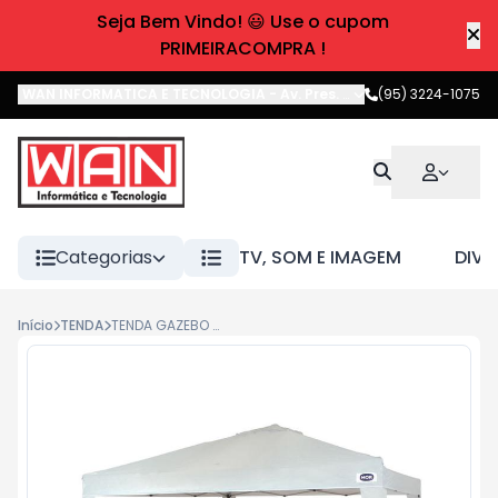
Seja Bem Vindo! 😃 Use o cupom
PRIMEIRACOMPRA !
WAN INFORMATICA E TECNOLOGIA
-
Av. Pres. Castelo Branco
(95) 3224-1075
,
Boa 
Categorias
TV, SOM E IMAGEM
DIVE
Início
TENDA
TENDA GAZEBO MOR 3MX3M XFLEX OXFORD BRANCA