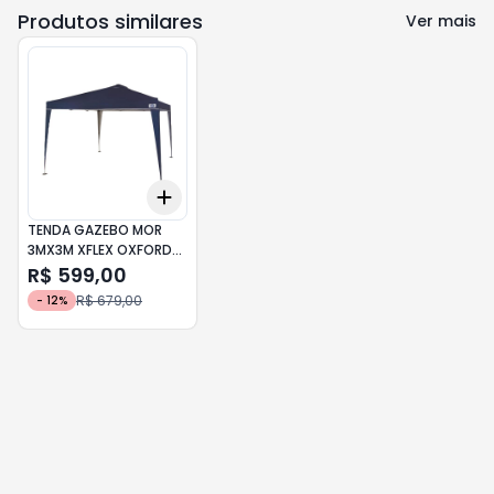
Produtos similares
Ver mais
Add
+
3
+
5
+
10
TENDA GAZEBO MOR
3MX3M XFLEX OXFORD
AZUL
R$ 599,00
R$ 679,00
-
12
%