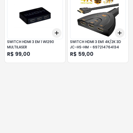
Add
Add
+
3
+
5
+
10
+
3
SWITCH HDMI 3 EM 1 WI290
SWITCH HDMI 3 EM1 4K/2K 3D
MULTILASER
JC-HS-HM - 697214764134
R$ 99,00
R$ 59,00