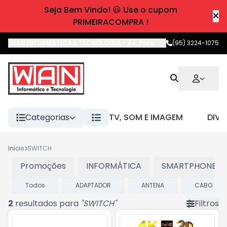
Seja Bem Vindo! 😃 Use o cupom
PRIMEIRACOMPRA !
WAN INFORMATICA E TECNOLOGIA
-
Av. Pres. Castelo Branco
(95) 3224-1075
,
Boa 
Categorias
TV, SOM E IMAGEM
DIVE
Início
SWITCH
Promoções
INFORMÁTICA
SMARTPHONES E
Todos
ADAPTADOR
ANTENA
CABO
2
resultados para
"
SWITCH
"
Filtros