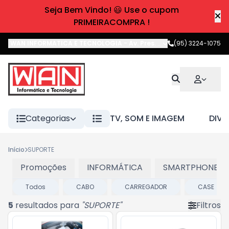
Seja Bem Vindo! 😃 Use o cupom
PRIMEIRACOMPRA !
WAN INFORMATICA E TECNOLOGIA
-
Av. Pres. Castelo Branco
(95) 3224-1075
,
Boa 
Categorias
TV, SOM E IMAGEM
DIVE
Início
SUPORTE
Promoções
INFORMÁTICA
SMARTPHONES E
Todos
CABO
CARREGADOR
CASE
5
resultados para
"
SUPORTE
"
Filtros