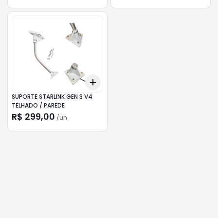
Add
+
3
+
5
+
10
SUPORTE STARLINK GEN 3 V4
TELHADO / PAREDE
R$ 299,00
/
un