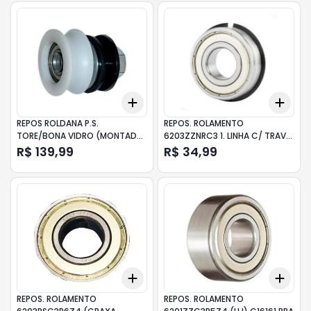
Add
Add
+
3
+
5
+
10
+
3
REPOS ROLDANA P.S.
REPOS. ROLAMENTO
TORE/BONA VIDRO (MONTADA)
6203ZZNRC3 1. LINHA C/ TRAVA
P04200 PPA
C10883 PPA
R$ 139,99
R$ 34,99
Add
Add
+
3
+
5
+
10
+
3
REPOS. ROLAMENTO
REPOS. ROLAMENTO