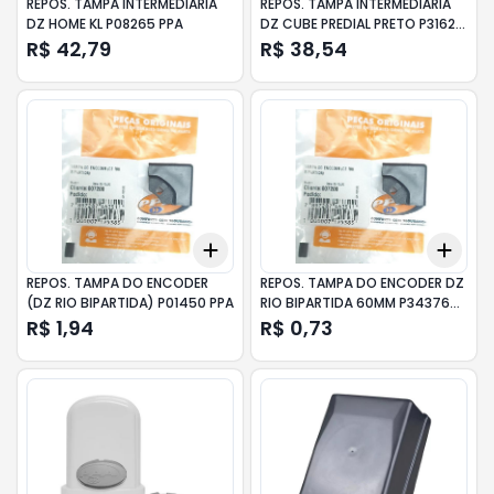
REPOS. TAMPA INTERMEDIARIA
REPOS. TAMPA INTERMEDIARIA
DZ HOME KL P08265 PPA
DZ CUBE PREDIAL PRETO P31621
PPA
R$ 42,79
R$ 38,54
Add
Add
+
3
+
5
+
10
+
3
REPOS. TAMPA DO ENCODER
REPOS. TAMPA DO ENCODER DZ
(DZ RIO BIPARTIDA) P01450 PPA
RIO BIPARTIDA 60MM P34376
PPA
R$ 1,94
R$ 0,73