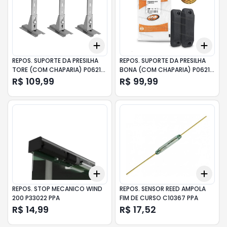
Add
Add
+
3
+
5
+
10
+
3
REPOS. SUPORTE DA PRESILHA
REPOS. SUPORTE DA PRESILHA
TORE (COM CHAPARIA) P06214
BONA (COM CHAPARIA) P06213
PPA
PPA
R$ 109,99
R$ 99,99
Add
Add
+
3
+
5
+
10
+
3
REPOS. STOP MECANICO WIND
REPOS. SENSOR REED AMPOLA
200 P33022 PPA
FIM DE CURSO C10367 PPA
R$ 14,99
R$ 17,52