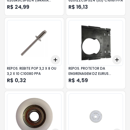
6203RSC3P6Z4 (GRAXA
6201ZZC3P5Z4 (UJ) C16161 PPA
KYODO) C16247 PPA
R$ 24,99
R$ 16,13
Add
Add
+
3
+
5
+
10
+
3
REPOS. REBITE POP 3,2 X 8 OU
REPOS. PROTETOR DA
3,2 X 10 C10080 PPA
ENGRENAGEM DZ EURUS
(PRETO) P32476 PPA
R$ 0,32
R$ 4,59