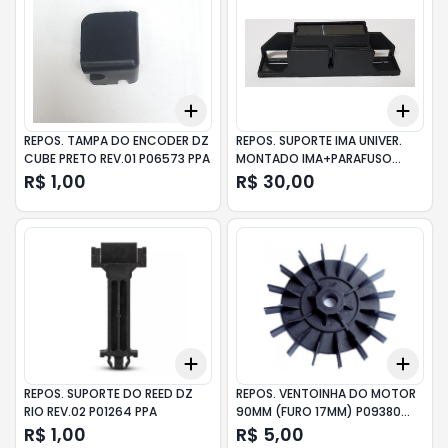
Add
Add
+
3
+
5
+
10
+
3
REPOS. TAMPA DO ENCODER DZ
REPOS. SUPORTE IMA UNIVER.
CUBE PRETO REV.01 P06573 PPA
MONTADO IMA+PARAFUSO
P04685 PPA
R$ 1,00
R$ 30,00
Add
Add
+
3
+
5
+
10
+
3
REPOS. SUPORTE DO REED DZ
REPOS. VENTOINHA DO MOTOR
RIO REV.02 P01264 PPA
90MM (FURO 17MM) P09380
PPA
R$ 1,00
R$ 5,00