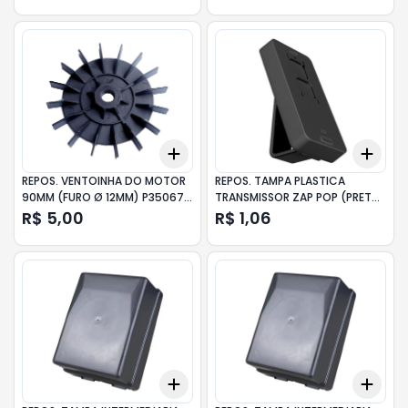
Add
Add
+
3
+
5
+
10
+
3
REPOS. VENTOINHA DO MOTOR
REPOS. TAMPA PLASTICA
90MM (FURO Ø 12MM) P35067
TRANSMISSOR ZAP POP (PRETO)
PPA
P07187 PPA
R$ 5,00
R$ 1,06
Add
Add
+
3
+
5
+
10
+
3