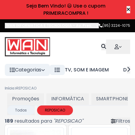
Seja Bem Vindo! 😃 Use o cupom
PRIMEIRACOMPRA !
WAN INFORMATICA E TECNOLOGIA
-
Av. Pres. Castelo Branco
(95) 3224-1075
,
Boa 
Categorias
TV, SOM E IMAGEM
DIVE
Início
REPOSICAO
Promoções
INFORMÁTICA
SMARTPHONES E
Todos
REPOSICAO
189
resultados para
"
REPOSICAO
"
Filtros