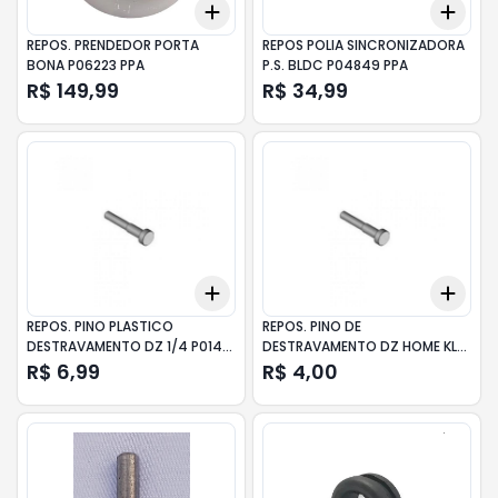
Add
Add
+
3
+
5
+
10
+
3
REPOS. PRENDEDOR PORTA
REPOS POLIA SINCRONIZADORA
BONA P06223 PPA
P.S. BLDC P04849 PPA
R$ 149,99
R$ 34,99
Add
Add
+
3
+
5
+
10
+
3
REPOS. PINO PLASTICO
REPOS. PINO DE
DESTRAVAMENTO DZ 1/4 P01481
DESTRAVAMENTO DZ HOME KL
PPA
P08267 PPA
R$ 6,99
R$ 4,00