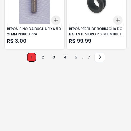
Add
Add
+
3
+
5
+
10
+
3
REPOS. PINO DA BUCHA FIXA 5 X
REPOS PERFIL DE BORRACHA DO
21 MM P13869 PPA
BATENTE VIDRO P.S. MT M11001
PPA
R$ 3,00
R$ 99,99
1
2
3
4
5
…
7