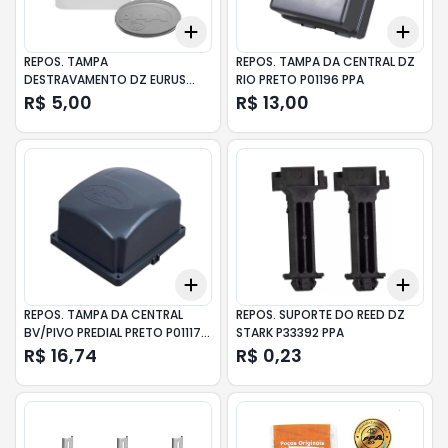
Add
Add
+
3
+
5
+
10
+
3
REPOS. TAMPA
REPOS. TAMPA DA CENTRAL DZ
DESTRAVAMENTO DZ EURUS
RIO PRETO P01196 PPA
(LARANJA) P32475 PPA
R$ 5,00
R$ 13,00
Add
Add
+
3
+
5
+
10
+
3
REPOS. TAMPA DA CENTRAL
REPOS. SUPORTE DO REED DZ
BV/PIVO PREDIAL PRETO P01117
STARK P33392 PPA
PPA
R$ 16,74
R$ 0,23