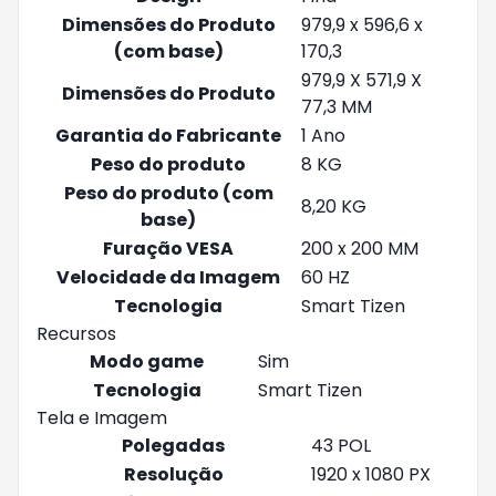
Dimensões do Produto
979,9 x 596,6 x
(com base)
170,3
979,9 X 571,9 X
Dimensões do Produto
77,3 MM
Garantia do Fabricante
1 Ano
Peso do produto
8 KG
Peso do produto (com
8,20 KG
base)
Furação VESA
200 x 200 MM
Velocidade da Imagem
60 HZ
Tecnologia
Smart Tizen
Recursos
Modo game
Sim
Tecnologia
Smart Tizen
Tela e Imagem
Polegadas
43 POL
Resolução
1920 x 1080 PX