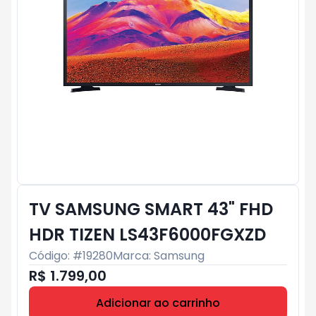
TV SAMSUNG SMART 43" FHD
HDR TIZEN LS43F6000FGXZD
Código: #
19280
Marca:
Samsung
R$ 1.799,00
Adicionar ao carrinho
Subtotal:
R$ 0