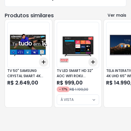
Produtos similares
Ver mais
Add
Add
+
3
+
5
+
10
+
3
+
5
+
10
TV 50" SAMSUNG
TV LED SMART HD 32"
TELA INTERAT
CRYSTAL SMART 4K
AOC WIFI ROKU
4K UHD 65" WI
COMANDO VOZ
32S5135/78G
D5B65RB/C H
R$ 2.649,00
R$ 999,00
R$ 14.990
UN50U8600FGXZD
R$ 1.199,00
-
17
%
À VISTA