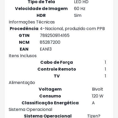
Tipo de Tela
LED HD
Velocidade de Imagem
60 Hz
HDR
Sim
Informações Técnicas
Procedência
4-Nacional, produzido com PPB
GTIN
7892509114165
NCM
85287200
EAN
EAN13
Itens Inclusos
Cabo de Força
1
Controle Remoto
1
TV
1
Alimentação
Voltagem
Bivolt
Consumo
120 W
Classificação Energética
A
Sistema Operacional
Sistema Operacional
Tizen?