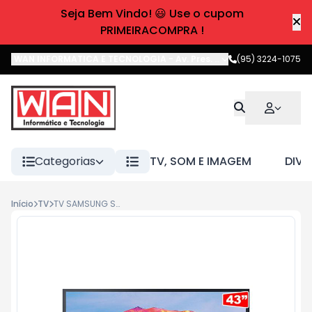
Seja Bem Vindo! 😃 Use o cupom
PRIMEIRACOMPRA !
WAN INFORMATICA E TECNOLOGIA
-
Av. Pres. Castelo Branco
(95) 3224-1075
,
Boa 
Categorias
TV, SOM E IMAGEM
DIVE
Início
TV
TV SAMSUNG SMART 43" FHD HDR TIZEN LS43F6000FGXZD