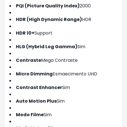
PQI (Picture Quality Index)
2000
HDR (High Dynamic Range)
HDR
HDR 10+
Support
HLG (Hybrid Log Gamma)
Sim
Contraste
Mega Contraste
Micro Dimming
Esmaecimento UHD
Contrast Enhancer
Sim
Auto Motion Plus
Sim
Modo Filme
Sim