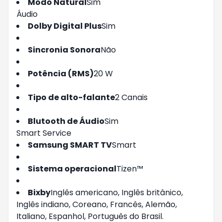
Modo Natural
Sim
Áudio
Dolby Digital Plus
Sim
Sincronia Sonora
Não
Potência (RMS)
20 W
Tipo de alto-falante
2 Canais
Blutooth de Áudio
Sim
Smart Service
Samsung SMART TV
Smart
Sistema operacional
Tizen™
Bixby
Inglês americano, Inglês britânico,
Inglês indiano, Coreano, Francês, Alemão,
Italiano, Espanhol, Português do Brasil.