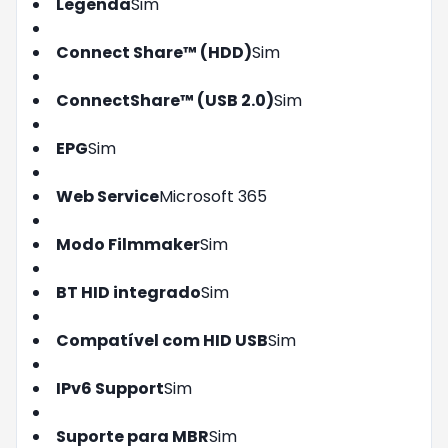
Legenda
Sim
Connect Share™ (HDD)
Sim
ConnectShare™ (USB 2.0)
Sim
EPG
Sim
Web Service
Microsoft 365
Modo Filmmaker
Sim
BT HID integrado
Sim
Compatível com HID USB
Sim
IPv6 Support
Sim
Suporte para MBR
Sim