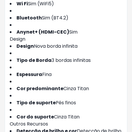
Wi Fi
Sim (WiFi5)
Bluetooth
Sim (BT4.2)
Anynet+ (HDMI-CEC)
Sim
Design
Design
Nova borda infinita
Tipo de Borda
3 bordas infinitas
Espessura
Fina
Cor predominante
Cinza Titan
Tipo de suporte
Pés finos
Cor do suporte
Cinza Titan
Outros Recursos
Detecção de brilho e cor
Detecção de brilho