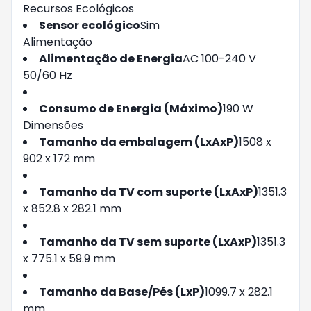
Recursos Ecológicos
Sensor ecológico
Sim
Alimentação
Alimentação de Energia
AC 100-240 V
50/60 Hz
Consumo de Energia (Máximo)
190 W
Dimensões
Tamanho da embalagem (LxAxP)
1508 x
902 x 172 mm
Tamanho da TV com suporte (LxAxP)
1351.3
x 852.8 x 282.1 mm
Tamanho da TV sem suporte (LxAxP)
1351.3
x 775.1 x 59.9 mm
Tamanho da Base/Pés (LxP)
1099.7 x 282.1
mm