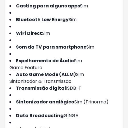
Casting para alguns apps
Sim
Bluetooth Low Energy
Sim
WiFi Direct
Sim
Som da TV para smartphone
Sim
Espelhamento de Áudio
Sim
Game Feature
Auto Game Mode (ALLM)
Sim
Sintonizador & Transmissão
Transmissão digital
ISDB-T
Sintonizador analógico
Sim (Trinorma)
Data Broadcasting
GINGA