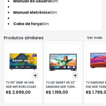
Manual do usuário
Sim
Manual eletrônico
Sim
Cabo de força
Sim
Produtos similares
Ver mais
Add
Add
+
3
+
5
+
10
+
3
+
5
+
10
TV 55" SEMP 4K UHD
TV LED SMART HD 32"
TV SAMSUNG 
HDR WIFI ROKU DOLBY
SAMSUNG HDR TIZEN
FHD HDR TIZE
AUDIO 55RK8600
LS32H5000FGXZD
LS43F6000FG
R$ 2.699,00
R$ 1.199,00
R$ 1.799,