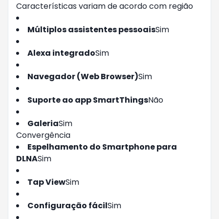
Características variam de acordo com região
Múltiplos assistentes pessoais
Sim
Alexa integrado
Sim
Navegador (Web Browser)
Sim
Suporte ao app SmartThings
Não
Galeria
Sim
Convergência
Espelhamento do Smartphone para
DLNA
Sim
Tap View
Sim
Configuração fácil
Sim