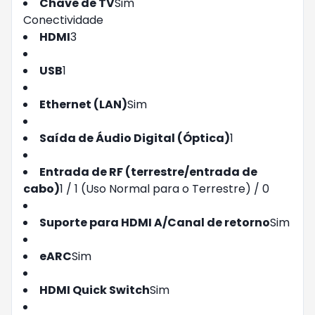
Chave de TV
Sim
Conectividade
HDMI
3
USB
1
Ethernet (LAN)
Sim
Saída de Áudio Digital (Óptica)
1
Entrada de RF (terrestre/entrada de
cabo)
1 / 1 (Uso Normal para o Terrestre) / 0
Suporte para HDMI A/Canal de retorno
Sim
eARC
Sim
HDMI Quick Switch
Sim