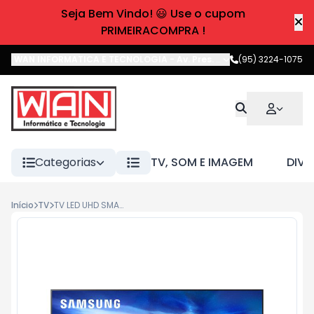
Seja Bem Vindo! 😃 Use o cupom
PRIMEIRACOMPRA !
WAN INFORMATICA E TECNOLOGIA
-
Av. Pres. Castelo Branco
(95) 3224-1075
,
Boa 
Categorias
TV, SOM E IMAGEM
DIVE
Início
TV
TV LED UHD SMART 4K 60 SAMSUNG 60AU7700