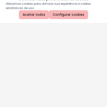
Utilizamos cookies para otimizar sua experiência e coletar
estatísticas de uso.
Aceitar todos
Configurar cookies
Aproveite as nossas promoções!
Cadastre seu e-mail e receba ofertas exclusivas.