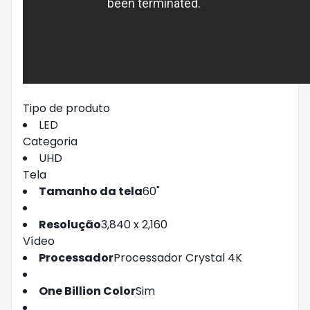
Tipo de produto
LED
Categoria
UHD
Tela
Tamanho da tela
60"
Resolução
3,840 x 2,160
Vídeo
Processador
Processador Crystal 4K
One Billion Color
Sim