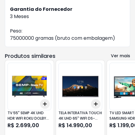
Garantia do Fornecedor
3 Meses
Peso:
75000000 gramas (bruto com embalagem)
Produtos similares
Ver mais
Add
Add
+
3
+
5
+
10
+
3
+
5
+
10
TV 55" SEMP 4K UHD
TELA INTERATIVA TOUCH
TV LED SMART 
HDR WIFI ROKU DOLBY
4K UHD 65" WIFI DS-
SAMSUNG HDR
AUDIO 55RK8600
D5B65RB/C HIKVISON
LS32H5000FG
R$ 2.699,00
R$ 14.990,00
R$ 1.199,