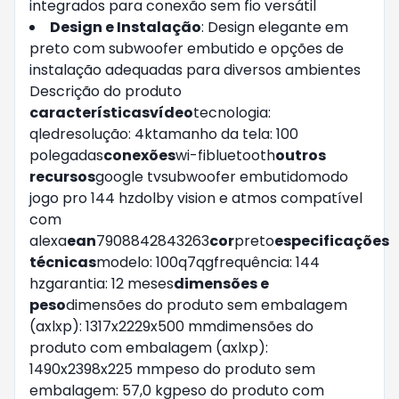
integrados para conexão sem fio versátil
Design e Instalação
: Design elegante em
preto com subwoofer embutido e opções de
instalação adequadas para diversos ambientes
Descrição do produto
características
vídeo
tecnologia:
qledresolução: 4ktamanho da tela: 100
polegadas
conexões
wi-fibluetooth
outros
recursos
google tvsubwoofer embutidomodo
jogo pro 144 hzdolby vision e atmos compatível
com
alexa
ean
7908842843263
cor
preto
especificações
técnicas
modelo: 100q7qgfrequência: 144
hzgarantia: 12 meses
dimensões e
peso
dimensões do produto sem embalagem
(axlxp): 1317x2229x500 mmdimensões do
produto com embalagem (axlxp):
1490x2398x225 mmpeso do produto sem
embalagem: 57,0 kgpeso do produto com