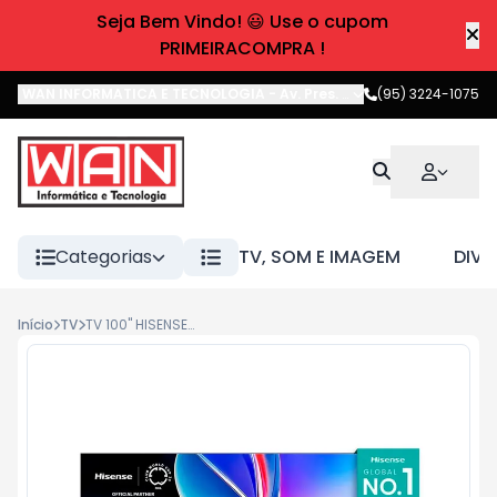
Seja Bem Vindo! 😃 Use o cupom
PRIMEIRACOMPRA !
WAN INFORMATICA E TECNOLOGIA
-
Av. Pres. Castelo Branco
(95) 3224-1075
,
Boa 
Categorias
TV, SOM E IMAGEM
DIVE
Início
TV
TV 100" HISENSE 4K 144HZ QLED SMART 100Q7QG