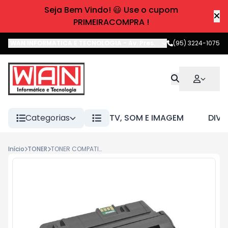
Seja Bem Vindo! 😃 Use o cupom
PRIMEIRACOMPRA !
WAN INFORMATICA E TECNOLOGIA
-
Av. Pres. Castelo Branco
(95) 3224-1075
,
Boa 
Categorias
TV, SOM E IMAGEM
DIVE
Início
TONER
TONER COMPATIVEL SAMSUNG SCX 4828/4824 - D-209