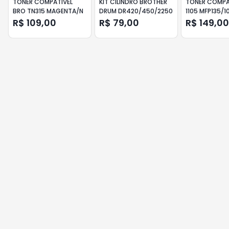
TONER COMPATIVEL
KIT CILINDRO BROTHER
TONER COMPA
BRO TN315 MAGENTA/N
DRUM DR420/450/2250
1105 MFP135/1
CHIP
R$ 109,00
R$ 79,00
R$ 149,00