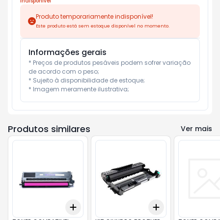
Indisponível
Produto temporariamente indisponível!
Este produto está sem estoque disponível no momento.
Informações gerais
* Preços de produtos pesáveis podem sofrer variação 
de acordo com o peso;

* Sujeito à disponibilidade de estoque;

* Imagem meramente ilustrativa;
Produtos similares
Ver mais
Add
Add
+
3
+
5
+
10
+
3
+
5
+
10