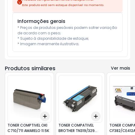
Este produto está sem estoque disponível no momento.
Informações gerais
* Preços de produtos pesáveis podem sofrer variação 
de acordo com o peso;

* Sujeito à disponibilidade de estoque;

* Imagem meramente ilustrativa;
Produtos similares
Ver mais
Add
Add
+
3
+
5
+
10
+
3
+
5
+
10
TONER COMPTIVEL OKI
TONER COMPATIVEL
TONER COMPA
C710/711 AMARELO 11.5K
BROTHER TN319/329
CF382/CE412