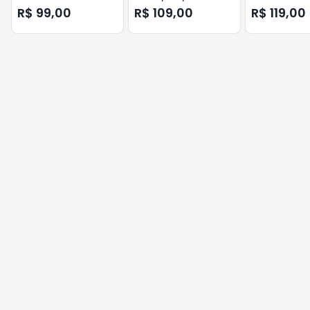
SAM ML2850
DRUM
TN720/750/7
R$ 99,00
R$ 109,00
R$ 119,00