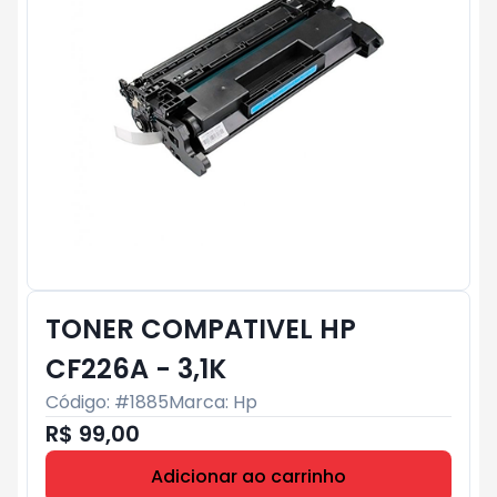
TONER COMPATIVEL HP
CF226A - 3,1K
Código: #
1885
Marca:
Hp
R$ 99,00
Adicionar ao carrinho
Subtotal:
R$ 0