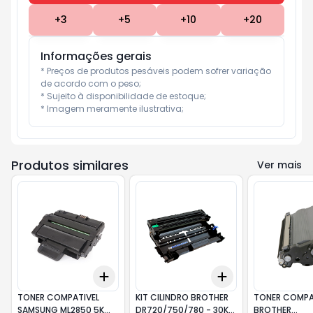
+
3
+
5
+
10
+
20
Informações gerais
* Preços de produtos pesáveis podem sofrer variação 
de acordo com o peso;

* Sujeito à disponibilidade de estoque;

* Imagem meramente ilustrativa;
Produtos similares
Ver mais
Add
Add
+
3
+
5
+
10
+
3
+
5
+
10
TONER COMPATIVEL
KIT CILINDRO BROTHER
TONER COMPA
SAMSUNG ML2850 5K
DR720/750/780 - 30K
BROTHER