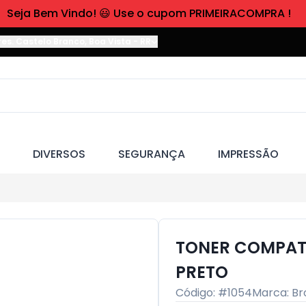
Seja Bem Vindo! 😃 Use o cupom PRIMEIRACOMPRA !
res. Castelo Branco
,
Boa Vista
-
RR
DIVERSOS
SEGURANÇA
IMPRESSÃO
TONER COMPATI
PRETO
Código: #
1054
Marca:
Br