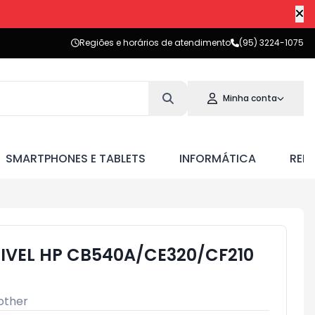
Regiões e horários de atendimento
(95) 3224-1075
Minha conta
SMARTPHONES E TABLETS
INFORMÁTICA
RED
VEL HP CB540A/CE320/CF210
other