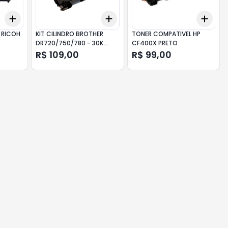
Add
Add
Add
+
3
+
5
+
10
+
3
+
5
+
10
+
3
 RICOH
KIT CILINDRO BROTHER
TONER COMPATIVEL HP
DR720/750/780 - 30K
CF400X PRETO
DRUM
R$ 109,00
R$ 99,00