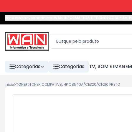
Você está navegando em:
WAN INFORMATICA E TECNOLOGIA
-
Av. P
Categorias
Categorias
TV, SOM E IMAGEM
Início
TONER
TONER COMPATIVEL HP CB540A/CE320/CF210 PRETO