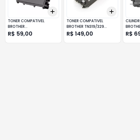
Add
Add
+
3
+
5
+
10
+
3
+
5
+
TONER COMPATIVEL
TONER COMPATIVEL
CILIND
BROTHER
BROTHER TN319/329
BROTHE
TN660/2340/2370/630
MAGENTA
R$ 59,00
R$ 149,00
R$ 6