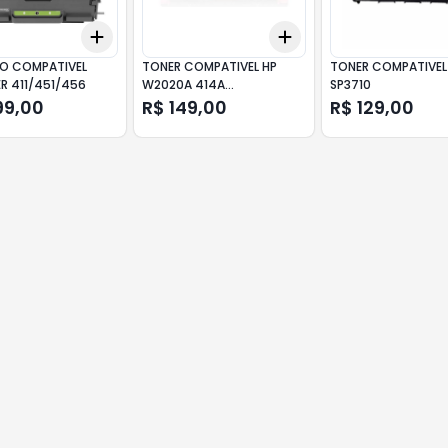
Add
Add
10
+
3
+
5
+
10
+
3
+
5
+
10
RO COMPATIVEL
TONER COMPATIVEL HP
TONER COMPATIVEL
R 411/451/456
W2020A 414A
SP3710
/M454/M479FDN PRETO
99,00
R$ 149,00
R$ 129,00
SEM CHIP