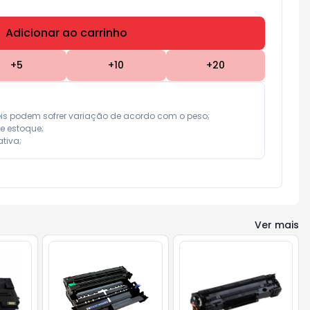
Adicionar ao carrinho
Subtotal:
R$ 0,00
+
5
+
10
+
20
eis podem sofrer variação de acordo com o peso;

e estoque;

tiva;
Ver mais