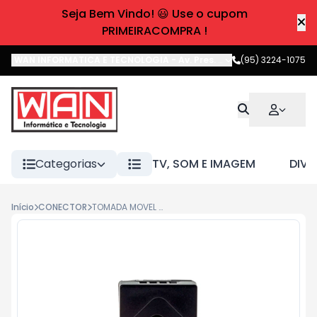
Seja Bem Vindo! 😃 Use o cupom
PRIMEIRACOMPRA !
WAN INFORMATICA E TECNOLOGIA
-
Av. Pres. Castelo Branco
(95) 3224-1075
,
Boa 
Categorias
TV, SOM E IMAGEM
DIVE
Início
CONECTOR
TOMADA MOVEL 2P T 20A 250V 90 PRETO 086-EPT/P ENER