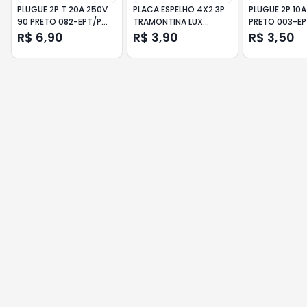
PLUGUE 2P T 20A 250V
PLACA ESPELHO 4X2 3P
PLUGUE 2P 10A
90 PRETO 082-EPT/P
TRAMONTINA LUX
PRETO 003-EP
ENERBRAS
BRANCA
ENERBRAS
R$ 6,90
R$ 3,90
R$ 3,50