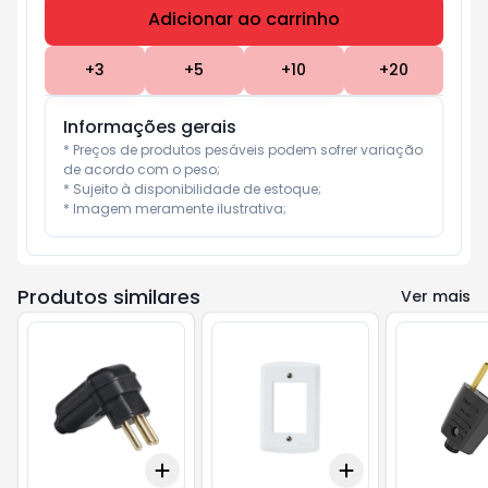
Adicionar ao carrinho
Subtotal:
R$ 0
+
3
+
5
+
10
+
20
Informações gerais
* Preços de produtos pesáveis podem sofrer variação 
de acordo com o peso;

* Sujeito à disponibilidade de estoque;

* Imagem meramente ilustrativa;
Produtos similares
Ver mais
Add
Add
+
3
+
5
+
10
+
3
+
5
+
10