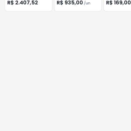
3E1326P-EI/M 24P POE
+SFP GIGA HOE30516P
R$ 2.407,52
R$ 935,00
R$ 169,00
/
un
FAST
OTECH