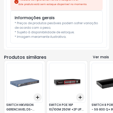
Este produto está sem estoque disponível no momento.
Informações gerais
* Preços de produtos pesáveis podem sofrer variação 
de acordo com o peso;

* Sujeito à disponibilidade de estoque;

* Imagem meramente ilustrativa;
Produtos similares
Ver mais
Add
Add
+
3
+
5
+
10
+
3
+
5
+
10
SWITCH HIKVISION
SWITCH POE 16P
SWITCH 8 POR
GERENCIAVEL DS-
10/100M 250W +2P UP
- SG 800 Q+ I