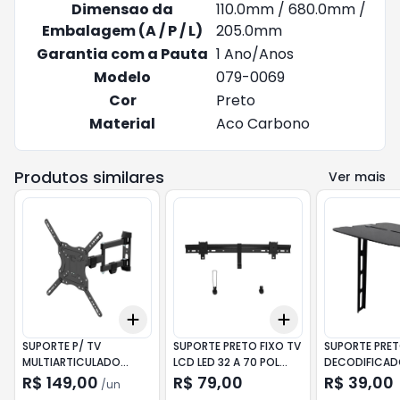
Dimensao da
110.0mm / 680.0mm /
Embalagem (A / P / L)
205.0mm
Garantia com a Pauta
1 Ano/Anos
Modelo
079-0069
Cor
Preto
Material
Aco Carbono
Produtos similares
Ver mais
Add
Add
+
3
+
5
+
10
+
3
+
5
+
10
SUPORTE P/ TV
SUPORTE PRETO FIXO TV
SUPORTE PRET
MULTIARTICULADO
LCD LED 32 A 70 POL
DECODIFICAD
26"-65" FULL40_PRO
BRASFORMA
BRASFORMA
R$ 149,00
R$ 79,00
R$ 39,00
/
un
ELG