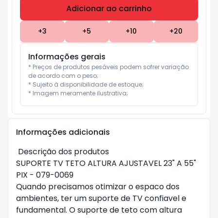
Adicionar ao carrinho
Subtotal:
R$ 0
+
3
+
5
+
10
+
20
Informações gerais
* Preços de produtos pesáveis podem sofrer variação 
de acordo com o peso;

* Sujeito à disponibilidade de estoque;

* Imagem meramente ilustrativa;
Informações adicionais
Descrição dos produtos
SUPORTE TV TETO ALTURA AJUSTAVEL 23" A 55"
PIX - 079-0069
Quando precisamos otimizar o espaco dos
ambientes, ter um suporte de TV confiavel e
fundamental. O suporte de teto com altura