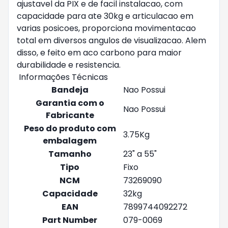
ajustavel da PIX e de facil instalacao, com
capacidade para ate 30kg e articulacao em
varias posicoes, proporciona movimentacao
total em diversos angulos de visualizacao. Alem
disso, e feito em aco carbono para maior
durabilidade e resistencia.
Informações Técnicas
Bandeja
Nao Possui
Garantia com o
Nao Possui
Fabricante
Peso do produto com
3.75Kg
embalagem
Tamanho
23" a 55"
Tipo
Fixo
NCM
73269090
Capacidade
32kg
EAN
7899744092272
Part Number
079-0069