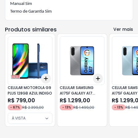
Manual Sim
Termo de Garantia Sim
Produtos similares
Ver mais
Add
Add
+
3
+
5
+
10
+
3
+
5
+
10
CELULAR MOTOROLA G9
CELULAR SAMSUNG
CELULAR SAM
PLUS 128GB AZUL INDIGO
A175F GALAXY A17
A175F GALAXY
256GB / 8GB RAM
256GB / 8GB 
R$ 799,00
R$ 1.299,00
R$ 1.299,
CINZA
R$ 2.399,00
R$ 1.499,00
R$ 1.4
-
67
%
-
13
%
-
13
%
À VISTA