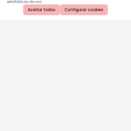
estatísticas de uso.
Aceitar todos
Configurar cookies
Aproveite as nossas promoções!
Cadastre seu e-mail e receba ofertas exclusivas.